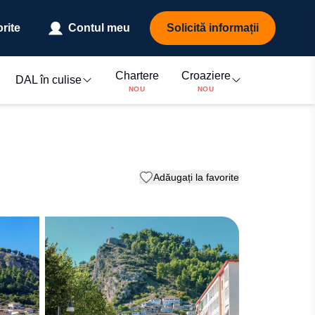
rite
Contul meu
Solicită informații
Chartere
Croaziere
DAL în culise
NOU
NOU
Adăugați la favorite