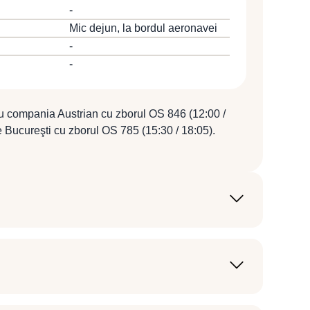
 3*.
-
Mic dejun, la bordul aeronavei
-
-
u compania Austrian cu zborul OS 846 (12:00 /
 Bucureşti cu zborul OS 785 (15:30 / 18:05).
rsoane.
l de participanţi, perioada călătoriei,
 a avioanelor, hotelurilor etc.