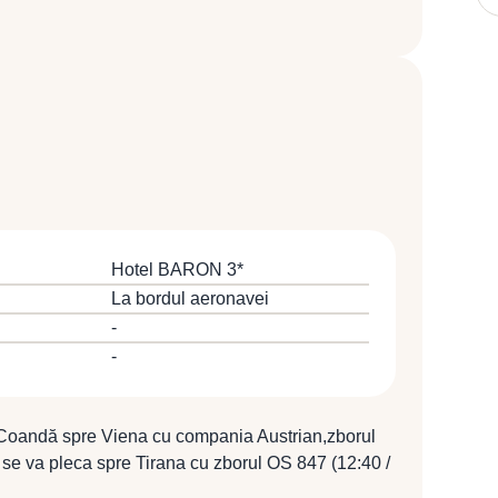
Hotel BARON 3*
La bordul aeronavei
-
-
 Coandă spre Viena cu compania Austrian,zborul
 se va pleca spre Tirana cu zborul OS 847 (12:40 /
ndat în anul 1614 şi devenit capitala Albaniei în