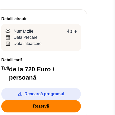
Detalii circuit
Număr zile
4 zile
Data Plecare
Data întoarcere
Detalii tarif
de la 720 Euro /
Tarif
persoană
Descarcă programul
Rezervă