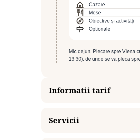
nuclear. Cazare la Hotel BARON
Cazare
Mese
Obiective și activități
Optionale
Mic dejun. Plecare spre Viena c
13:30), de unde se va pleca spre
Informatii tarif
de la 720 Euro / persoană
Tariful este valabil pentru minim 2 pe
Servicii
Tariful poate varia în funcţie de număru
evenimente speciale, gradul de ocupare
Tariful include