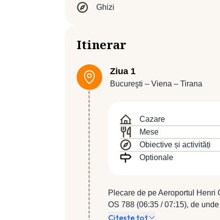
Ghizi
Itinerar
Ziua 1
Bucureşti – Viena – Tirana
Cazare
Mese
Obiective și activități
Optionale
Plecare de pe Aeroportul Henri
OS 788 (06:35 / 07:15), de unde
14:10). Sosire la Tirana, oraş fo
Citește tot