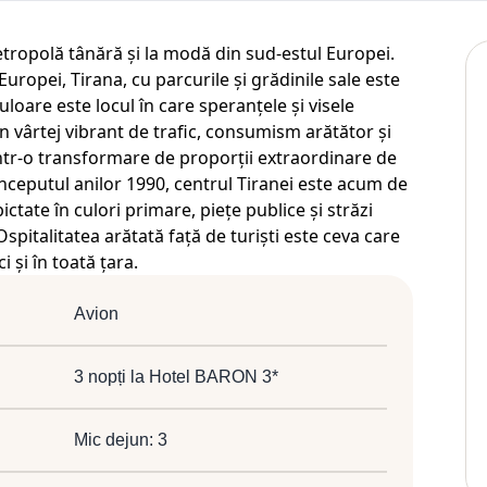
metropolă tânără și la modă din sud-estul Europei.
Europei, Tirana, cu parcurile și grădinile sale este
loare este locul în care speranțele și visele
n vârtej vibrant de trafic, consumism arătător și
intr-o transformare de proporții extraordinare de
nceputul anilor 1990, centrul Tiranei este acum de
ictate în culori primare, piețe publice și străzi
Ospitalitatea arătată față de turiști este ceva care
 și în toată țara.
Avion
3 nopți la Hotel BARON 3*
Mic dejun: 3