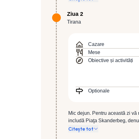
anul 1920. Situată pe Râul Ishm,
Adriatice, Tirana reprezintă cel 
Ziua 2
industrial şi cultural al ţării. C
Tirana
Cazare
Mese
Obiective și activități
Optionale
Mic dejun. Pentru această zi vă
includă Piaţa Skanderbeg, denu
Et’hem Bei, una dintre cele mai 
Citește tot
Naţional de Istorie. Puteţi vizit