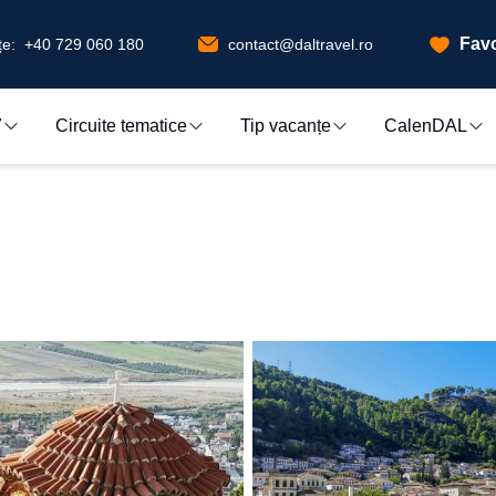
Favo
e:
+40 729 060 180
contact@daltravel.ro
7
Circuite tematice
Tip vacanțe
CalenDAL