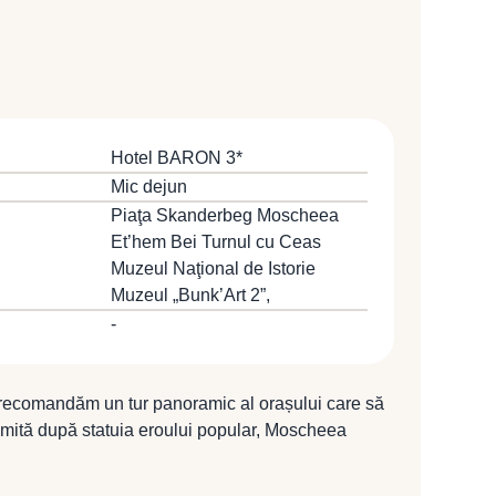
 la aprox. 32 km distanță față de coasta Mării
mai mare oraş din Albania, fiind totodată centrul
azare la Hotel BARON 3*.
Hotel BARON 3*
Mic dejun
Piaţa Skanderbeg Moscheea
Et’hem Bei Turnul cu Ceas
Muzeul Naţional de Istorie
Muzeul „Bunk’Art 2”,
-
 recomandăm un tur panoramic al orașului care să
mită după statuia eroului popular, Moscheea
vechi clădiri din Tirana, Turnul cu Ceas şi Muzeul
a apoi muzeul denumit „Bunk’Art 2”, un memorial al