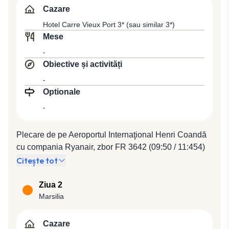
Cazare
Hotel Carre Vieux Port 3* (sau similar 3*)
Mese
-
Obiective și activități
-
Optionale
-
Plecare de pe Aeroportul Internaţional Henri Coandă
cu compania Ryanair, zbor FR 3642 (09:50 / 11:454)
spre Marsilia, situată pe coasta Mediteranei, capitala
Citește tot
regiunii Provence Alpi Coasta de Azur. Cazare în
Marsilia la Hotel Carre Vieux Port 3* (sau similar 3*).
Ziua 2
Marsilia
Cazare