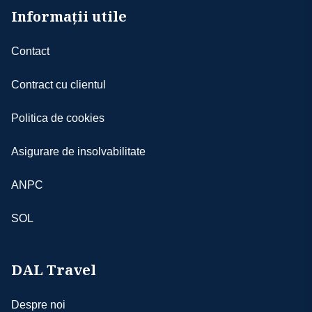
- copiii minori pot călători doar: a) însoţiţi de
Informații utile
ambii părinţi; b) însoţiţi de unul dintre părinţi
care să deţină acordul notarial al părintelui care
Contact
nu călătoreşte (sau încredinţare prin hotărâre
judecătorească definitivă, certificat de deces); c)
Contract cu clientul
însoţiţi de un adult cu certificat de cazier judiciar
în original şi acordul notarial al ambilor părinţi;
Politica de cookies
d) însoțitorii minorului sunt obligați să aibă
certificatul de naștere în original al copilului
Asigurare de insolvabilitate
minor, adițional pașaportului și/sau cărții de
identitate
ANPC
- copiii au nevoie de paşaport individual
- vă rugăm să vă asiguraţi că documentele de
SOL
călătorie, CARTEA DE IDENTITATE sau
PAŞAPORTUL, nu prezintă urme de deterioare a
elementelor de siguranţă şi sunt valabile minim
DAL Travel
6 luni de la data terminării călătoriei
- c/v excursiei poate fi achitată şi în lei la cursul
BNR + 2%, din ziua ultimei plăţi
Despre noi