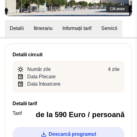
6 poze
Detalii
Itinerariu
Informații tarif
Servicii
Detalii circuit
Număr zile
4 zile
Data Plecare
Data întoarcere
Detalii tarif
de la 590 Euro / persoană
Tarif
Descarcă programul