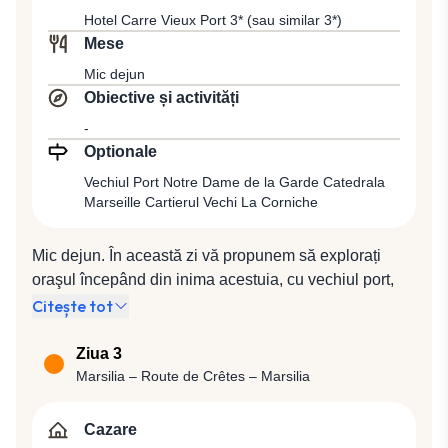
Hotel Carre Vieux Port 3* (sau similar 3*)
Mese
Mic dejun
Obiective și activități
-
Optionale
Vechiul Port Notre Dame de la Garde Catedrala
Marseille Cartierul Vechi La Corniche
Mic dejun. În această zi vă propunem să explorați
oraşul începând din inima acestuia, cu vechiul port,
încă punctul central al Marsiliei chiar dacă nu mai este
Citește tot
folosit pentru traficul comercial. Aici veți simți
adevăratul spirit al orașului, fiind un loc pitoresc, cu
Ziua 3
debarcadere, alei pietonale largi și ambarcațiuni.
Marsilia – Route de Crêtes – Marsilia
După o plimbare prin Portul Vechi, vă recomandăm să
urcați la catedrala situată pe cel mai înalt deal al
Cazare
Marsiliei, Notre Dame de la Garde, cea mai populară