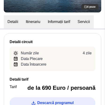
4 poze
Detalii
Itinerariu
Informații tarif
Servicii
Detalii circuit
Număr zile
4 zile
Data Plecare
Data întoarcere
Detalii tarif
de la 690 Euro / persoană
Tarif
Descarcă programul