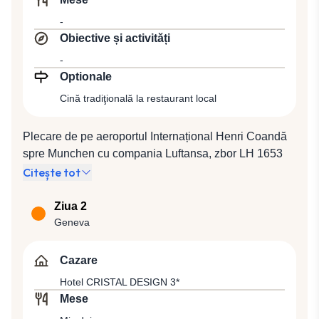
-
Obiective și activități
-
Optionale
Cină tradiţională la restaurant local
Plecare de pe aeroportul Internațional Henri Coandă
spre Munchen cu compania Luftansa, zbor LH 1653
(19:20 / 20:35), de unde veți zbura cu LH 5776 (22:00 /
Citește tot
23:15 ) spre Geneva, capitala Elveției, cel mai
cosmopolit oraş elveţian situat pe malul lacului Leman
Ziua 2
(Lacul Geneva), un important centru financiar
Geneva
european, capitala internaţională a păcii, titulatură
obţinută datorită culturii şi tradiţiilor sale umanitare.
Cazare
Cazare la Hotelul CRISTAL DESIGN 3*.
Hotel CRISTAL DESIGN 3*
Mese