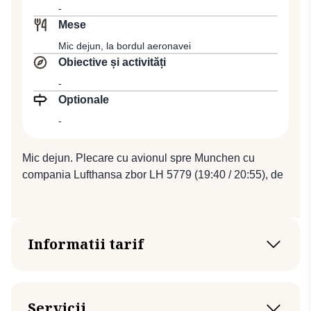
-
dumneavoastră de neuitat.
Mese
Cazare la Hotelul CRISTAL DESIGN 3*.
Mic dejun, la bordul aeronavei
Obiective și activități
-
Optionale
-
Mic dejun. Plecare cu avionul spre Munchen cu
compania Lufthansa zbor LH 5779 (19:40 / 20:55), de
unde se va pleca spre București cu zborul LH 1654
(22:00 / 01:00).
Informatii tarif
de la 690 Euro / persoană
Tariful este valabil pentru minim 2 persoane.
Servicii