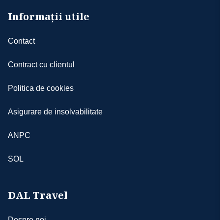
în original şi acordul notarial al ambilor părinţi;
Informații utile
d) însoțitorii minorului sunt obligați să aibă
certificatul de naștere în original al copilului
Contact
minor, adițional pașaportului și/sau cărții de
identitate
Contract cu clientul
- copiii au nevoie de paşaport individual
- vă rugăm să vă asiguraţi că documentele de
Politica de cookies
călătorie, CARTEA DE IDENTITATE sau
PAŞAPORTUL, nu prezintă urme de deterioare a
Asigurare de insolvabilitate
elementelor de siguranţă şi sunt valabile minim
6 luni de la data terminării călătoriei
ANPC
- c/v excursiei poate fi achitată şi în lei la cursul
BNR + 2%, din ziua ultimei plăţi
SOL
- prezentul document constituie anexă la «
Contractul de prestări servicii turistice »
DAL Travel
Despre noi