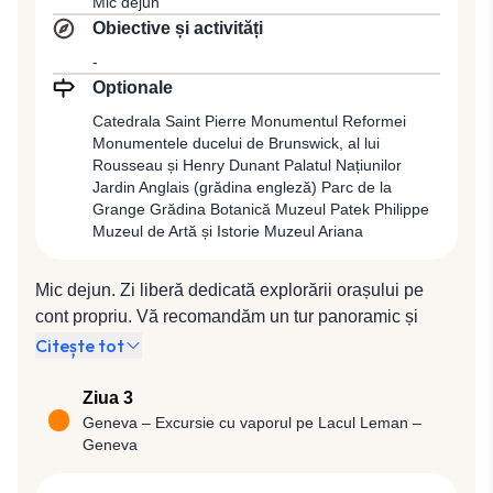
Mic dejun
Obiective și activități
-
Optionale
Catedrala Saint Pierre Monumentul Reformei
Monumentele ducelui de Brunswick, al lui
Rousseau și Henry Dunant Palatul Națiunilor
Jardin Anglais (grădina engleză) Parc de la
Grange Grădina Botanică Muzeul Patek Philippe
Muzeul de Artă și Istorie Muzeul Ariana
Mic dejun. Zi liberă dedicată explorării orașului pe
cont propriu. Vă recomandăm un tur panoramic și
pietonal care va conține câteva teme principale,
Citește tot
reprezentative pentru spiritul orașului. Tema Reformei
protestante a bisericii lui Jean Calvin, din sec. al XVI-
Ziua 3
lea vă va conduce la Catedrala Saint Pierre, cea mai
Geneva – Excursie cu vaporul pe Lacul Leman –
Geneva
veche clădire din oraş și Monumentul Reformei. Tema
gândirii liberale și a valorilor umaniste vă va purta