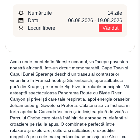
Număr zile
14 zile
Data
06.08.2026 - 19.08.2026
Locuri libere
Vândut
Acolo unde muntele întâlnește oceanul, va începe povestea
noastră africană, într-un circuit memomarabil. Cape Town și
Capul Bunei Speranțe deschid un traseu al contrastelor:
vinuri fine în Franschhoek și Stellenbosch, apoi sălbăticia
pură din Kruger, pe urmele Big Five, în rolurile principale. Vă
așteaptă spectaculoasa Panorama Route cu Blyde River
Canyon și priveliști care taie respirația, apoi energia orașelor
Johannesburg, Soweto și Pretoria. Călătoria se va încheia în
forța apelor la Cascada Victoria și în liniștea plină de viață a
Parcului Chobe care oferă întâlniri de aproape cu elefanți și
croaziere pe râu la apus. O combinație perfectă între
relaxare și explorare, cultură și sălbăticie, o expediție
magnifică prin cele mai spectaculoase peisaje ale Africii, cu