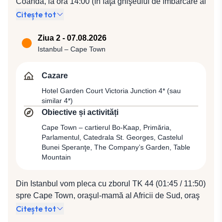
Coandă, la ora 14:00 (în faţa ghişeului de îmbarcare al
companiei Turkish Airlines). Plecare spre Istanbul cu
Citește tot
compania Turkish Airlines, zbor TK 1046 (15:55 /
17:30).
Ziua 2 - 07.08.2026
Istanbul – Cape Town
Cazare
Hotel Garden Court Victoria Junction 4* (sau
similar 4*)
Obiective și activități
Cape Town – cartierul Bo-Kaap, Primăria,
Parlamentul, Catedrala St. Georges, Castelul
Bunei Speranţe, The Company’s Garden, Table
Mountain
Din Istanbul vom pleca cu zborul TK 44 (01:45 / 11:50)
spre Cape Town, oraşul-mamă al Africii de Sud, oraş
care ne va fascina prin infinita sa ospitalitate, centru
Citește tot
cosmopolit, cu o viaţă culturală vibrantă, cu o