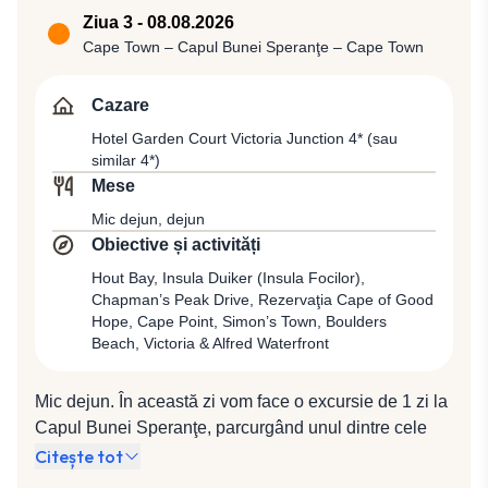
ambianţă generală relaxantă şi deschisă. Întâlnire cu
Ziua 3 - 08.08.2026
reprezentantul local, alături de care vom începe turul
Cape Town – Capul Bunei Speranţe – Cape Town
panoramic de oraş, prilej de a descoperi Cape Town-
ul, capitala legislativă a Africii de Sud, care a devenit
Cazare
în acelaşi timp destinaţia turistică cea mai populară
Hotel Garden Court Victoria Junction 4* (sau
din Africa de Sud, câştigându-şi pe bună dreptate
similar 4*)
reputaţia de „unul dintre cele mai frumoase oraşe din
Mese
lume”. Aşezat la convergenţa a două oceane, Indian şi
Mic dejun, dejun
Atlantic, Cape Town-ul este un oraş sofisticat, dominat
Obiective și activități
de Table Mountain, un oraş unde vechiul se întâlneşte
Hout Bay, Insula Duiker (Insula Focilor),
cu noul, un oraş care oferă o gamă variată de peisaje,
Chapman’s Peak Drive, Rezervaţia Cape of Good
arhitectura urbană îmbinându-se armonios cu plajele
Hope, Cape Point, Simon’s Town, Boulders
cu nisip fin şi formaţiunile stâncoase din jurul
Beach, Victoria & Alfred Waterfront
peninsulei. Turul panoramic va include coloratul
cartier Malay sau Bo-Kaap, Primăria, Parlamentul,
Mic dejun. În această zi vom face o excursie de 1 zi la
Catedrala St. Georges, Castelul Bunei Speranţe
Capul Bunei Speranţe, parcurgând unul dintre cele
(Castle of Good Hope), o construcţie pentagonală
mai spectaculoase trasee din Africa de Sud. Prima
Citește tot
impunătoare, din sec. al XVII-lea, cea mai veche
etapă a excursiei ne va purta de-a lungul coastei