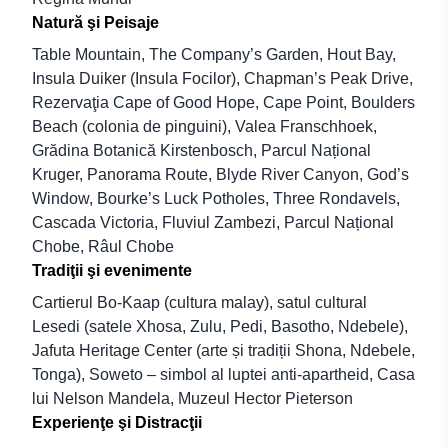
Natură şi Peisaje
Table Mountain, The Company’s Garden, Hout Bay,
Insula Duiker (Insula Focilor), Chapman’s Peak Drive,
Rezervaţia Cape of Good Hope, Cape Point, Boulders
Beach (colonia de pinguini), Valea Franschhoek,
Grădina Botanică Kirstenbosch, Parcul Național
Kruger, Panorama Route, Blyde River Canyon, God’s
Window, Bourke’s Luck Potholes, Three Rondavels,
Cascada Victoria, Fluviul Zambezi, Parcul Național
Chobe, Râul Chobe
Tradiţii şi evenimente
Cartierul Bo-Kaap (cultura malay), satul cultural
Lesedi (satele Xhosa, Zulu, Pedi, Basotho, Ndebele),
Jafuta Heritage Center (arte și tradiții Shona, Ndebele,
Tonga), Soweto – simbol al luptei anti-apartheid, Casa
lui Nelson Mandela, Muzeul Hector Pieterson
Experienţe şi Distracţii