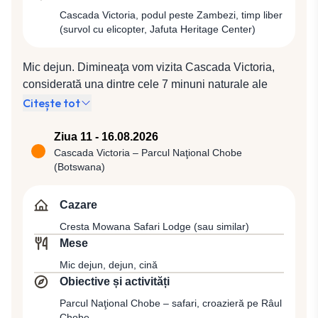
Național Victoria Falls.
Cascada Victoria, podul peste Zambezi, timp liber
(survol cu elicopter, Jafuta Heritage Center)
Mic dejun. Dimineaţa vom vizita Cascada Victoria,
considerată una dintre cele 7 minuni naturale ale
lumii, inclusă pe lista Patrimoniului Mondial UNESCO
Citește tot
în 1989. În partea centrală cascada are o înălţime de
108 metri, iar debitul său mediu depășește 1000 m3/s.
Ziua 11 - 16.08.2026
Victoria Falls este numită de localnici Mosi-oa-Tunya -
Cascada Victoria – Parcul Naţional Chobe
(Botswana)
„fumul care tună”, deoarece norul de stropi de apă se
poate ridica până la 400 m înălțime, cu un zgomot ce
se aude până la 40 km distanță. Prima impresie va fi
Cazare
de neuitat, Fluviul Zambezi vărsându-se cu o putere
Cresta Mowana Safari Lodge (sau similar)
fantastică în abis, descătuşând o energie imensă.
Mese
Vom avea prilejul de a admira şi podul construit peste
Mic dejun, dejun, cină
cascadă, care leagă Zimbabwe de Zambia, construit
Obiective și activități
în anul 1905. După-amiază timp liber pentru relaxare
Parcul Naţional Chobe – safari, croazieră pe Râul
la piscina hotelului sau activități individuale. Printre
Chobe