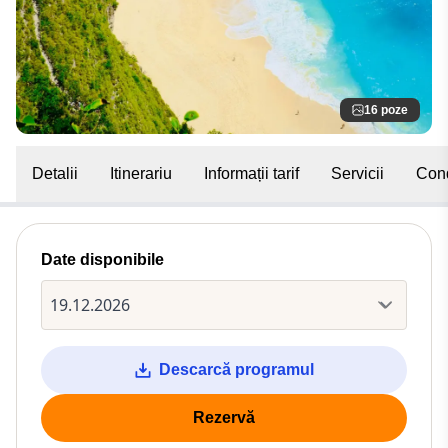
16 poze
Detalii
Itinerariu
Informații tarif
Servicii
Cond
Date disponibile
Descarcă programul
Rezervă