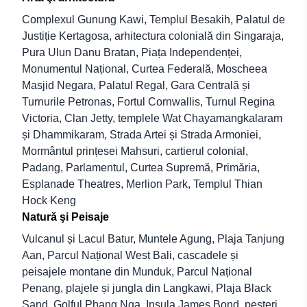
Complexul Gunung Kawi, Templul Besakih, Palatul de
Justiție Kertagosa, arhitectura colonială din Singaraja,
Pura Ulun Danu Bratan, Piața Independenței,
Monumentul Național, Curtea Federală, Moscheea
Masjid Negara, Palatul Regal, Gara Centrală și
Turnurile Petronas, Fortul Cornwallis, Turnul Regina
Victoria, Clan Jetty, templele Wat Chayamangkalaram
și Dhammikaram, Strada Artei și Strada Armoniei,
Mormântul prințesei Mahsuri, cartierul colonial,
Padang, Parlamentul, Curtea Supremă, Primăria,
Esplanade Theatres, Merlion Park, Templul Thian
Hock Keng
Natură şi Peisaje
Vulcanul și Lacul Batur, Muntele Agung, Plaja Tanjung
Aan, Parcul Național West Bali, cascadele și
peisajele montane din Munduk, Parcul Național
Penang, plajele și jungla din Langkawi, Plaja Black
Sand, Golful Phang Nga, Insula James Bond, peșteri,