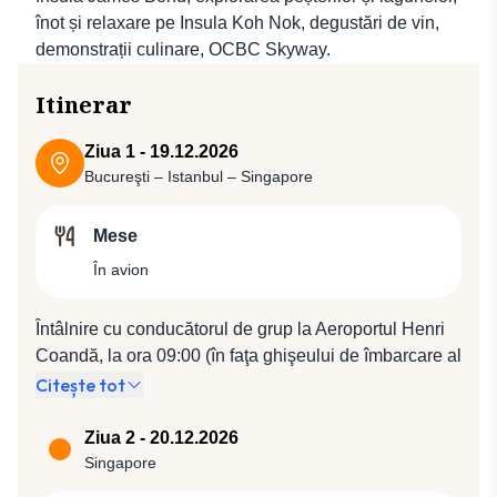
înot și relaxare pe Insula Koh Nok, degustări de vin,
demonstrații culinare, OCBC Skyway.
Itinerar
Ziua 1 - 19.12.2026
Bucureşti – Istanbul – Singapore
Mese
În avion
Întâlnire cu conducătorul de grup la Aeroportul Henri
Coandă, la ora 09:00 (în faţa ghişeului de îmbarcare al
companiei Turkish Airlines). Plecare spre Istanbul cu
Citește tot
compania Turkish Airlines, zbor TK 1044 (10:10 /
12:40), de unde se va pleca spre Singapore cu zborul
Ziua 2 - 20.12.2026
TK 208 (17:15 / 08:45).
Singapore