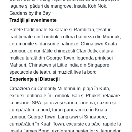
lagune și păduri de mangrove, Insula Koh Nok,
Gardens by the Bay
Tradiţii şi evenimente
Satele tradiționale Sukarare și Rambitan, țesături
tradiționale din Lombok, cultura balineză din Munduk,
ceremoniile și dansurile balineze, Chinatown Kuala
Lumpur, comunitățile chinezești Clan Jetty, cultura
multiculturală din George Town, legenda prințesei
Mahsuri, Chinatown și Little India din Singapore,
spectacole de teatru și muzică live la bord
Experienţe şi Distracţii
Croazieră cu Celebrity Millennium, plajă în Kuta,
excursii opționale în Lombok, Bali și Phuket, relaxare
la piscine, SPA, jacuzzi și saună, cinema, cazino și
cumpărături la bord, tururi panoramice în Kuala
Lumpur, George Town, Langkawi și Singapore,
cumpărături în Kuah Town, excursie cu bărci rapide la
Insula James Bond, explorarea peșterilor și lagunelor,