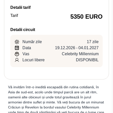
Detalii tarif
5350 EURO
Tarif
Detalii circuit
Număr zile
17 zile
Data
19.12.2026 - 04.01.2027
Vas
Celebrity Millennium
Locuri libere
DISPONIBIL
Vă invităm într-o inedită escapadă din rutina cotidiană, în
Asia de sud-est, acolo unde timpul parcă are un alt ritm,
oamenii alte obiceuri și unde totul gravitează în jurul
armoniei dintre suflet și minte. Vă veți bucura de un minunat
Crăciun și Revelion la bordul vasului Celebrity Millennium
unde timp de două săptămâni vă veți bucura de o lume care