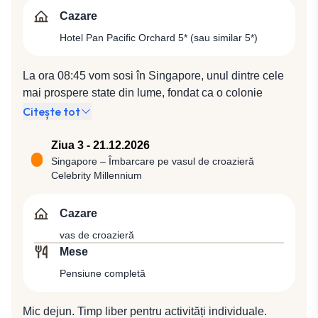
Cazare
Hotel Pan Pacific Orchard 5* (sau similar 5*)
La ora 08:45 vom sosi în Singapore, unul dintre cele
mai prospere state din lume, fondat ca o colonie
britanică acum două secole, o metropolă modernă,
Citește tot
foarte curată, înconjurată de parcuri verzi atent
îngrijite. Singapore este considerat o veritabilă „perlă
Ziua 3 - 21.12.2026
a Asiei”, situat în topul celor mai vizitate orașe ale
Singapore – Îmbarcare pe vasul de croazieră
Celebrity Millennium
lumii. Arhitectura urbană fascinantă, cu zgârie-nori
care mărginesc bulevardele largi, vibranta viață de
noapte, influențele chineze, indiene și malaeziene,
Cazare
clima tropicală, bucătăria delicioasă şi mall-urile
vas de croazieră
ultramoderne care au făcut din oraş un sinonim pentru
Mese
cumpărături, ne aşteaptă să le descoperim. După
Pensiune completă
formalitățile vamale, ne vom întâlni cu ghidul local
alături de care vom porni într-un tur panoramic al
Mic dejun. Timp liber pentru activități individuale.
„Oraşului Grădină”, aşa cum mai este denumit