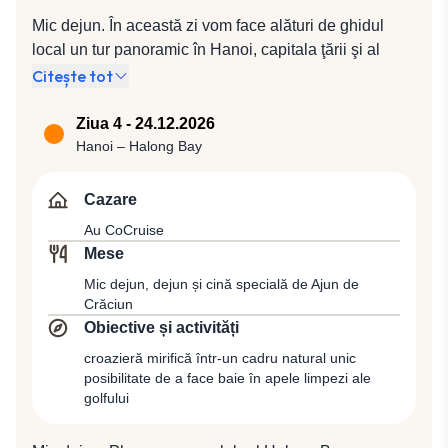
Mic dejun. În această zi vom face alături de ghidul
local un tur panoramic în Hanoi, capitala ţării şi al
doilea oraş ca mărime din Vietnam, a cărui arhitectură
Citește tot
s-a dezvoltat în perioada secolelor XIX - XX, prilej cu
care ne vom convinge că zona construită în stil
Ziua 4 - 24.12.2026
francez a rămas în mare parte intactă. Vom vedea
Hanoi – Halong Bay
Mausoleul şi fosta reşedinţă a lui Ho Chi Minh
(exterior), situate în centrul Pieţei Ba Dinh, locul de
Cazare
unde liderul vietnamez a citit Proclamaţia de
Au CoCruise
Independenţă a Vietnamului la 2 septembrie 1945,
Mese
punând astfel bazele Republicii Democratice
Mic dejun, dejun și cină specială de Ajun de
Vietnam. În continuarea zilei vom vizita Pagoda cu un
Crăciun
singur stâlp, care se sprijină pe un singur pilon de
Obiective și activități
piatră, ca o floare de lotus, simbolul purităţii la budişti,
croazieră mirifică într-un cadru natural unic
care a fost construită de Regele Ly Thai To în anul
posibilitate de a face baie în apele limpezi ale
1049 ca recompensă pentru soţia sa care i-a dăruit un
golfului
fiu, Templul Literaturii dedicat lui Confucius, care
găzduieşte prima universitate din Hanoi, din anul