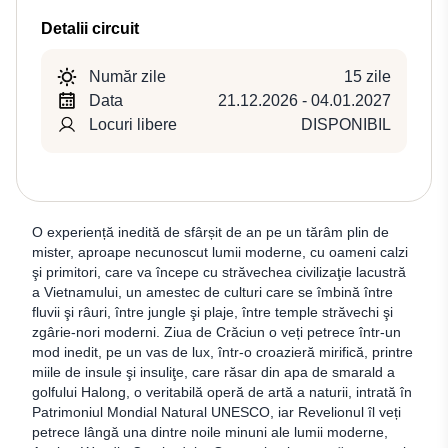
Detalii circuit
Număr zile
15 zile
Data
21.12.2026 - 04.01.2027
Locuri libere
DISPONIBIL
O experiență inedită de sfârșit de an pe un tărâm plin de
mister, aproape necunoscut lumii moderne, cu oameni calzi
şi primitori, care va începe cu străvechea civilizaţie lacustră
a Vietnamului, un amestec de culturi care se îmbină între
fluvii şi râuri, între jungle şi plaje, între temple străvechi şi
zgârie-nori moderni. Ziua de Crăciun o veți petrece într-un
mod inedit, pe un vas de lux, într-o croazieră mirifică, printre
miile de insule şi insuliţe, care răsar din apa de smarald a
golfului Halong, o veritabilă operă de artă a naturii, intrată în
Patrimoniul Mondial Natural UNESCO, iar Revelionul îl veți
petrece lângă una dintre noile minuni ale lumii moderne,