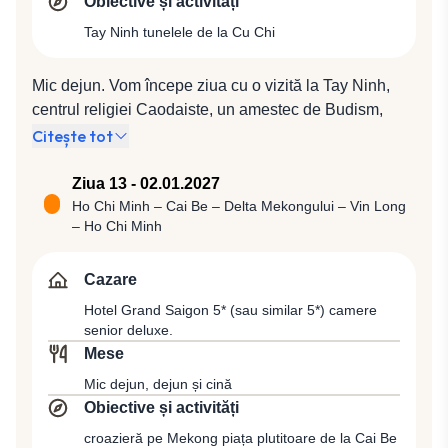
Obiective și activități
vietnameză, unde veţi găsi bijuterii, mătase, piele,
Tay Ninh tunelele de la Cu Chi
statuete din lemn, totul la preţuri extrem de atractive.
Cină festivă de Revelion la restaurantul hotelului. La
mulți ani 2027! Cazare la Hotel Grand Saigon 5* (sau
Mic dejun. Vom începe ziua cu o vizită la Tay Ninh,
similar 5*) camere senior deluxe.
centrul religiei Caodaiste, un amestec de Budism,
Taoism, Catolicism şi Islamism. Vom vizita Templul
Citește tot
Principal la ora rugăciunii de prânz, după care vom
continua cu vizitarea unora dintre cele mai
Ziua 13 - 02.01.2027
semnificative locuri ale istoriei războiului din Vietnam,
Ho Chi Minh – Cai Be – Delta Mekongului – Vin Long
– Ho Chi Minh
tunelele de la Cu Chi, veritabil oraş subteran, cu o
reţea de peste 250 km de tunele, de unde soldaţii Viet
Cong îşi duceau războiul de rezistenţă contra trupelor
Cazare
americane. Aici vă veţi putea plimba şi veţi putea
Hotel Grand Saigon 5* (sau similar 5*) camere
experimenta viaţa subterană a acestui extraordinar
senior deluxe.
complex militar, după care ne vom întoarce la Ho Chi
Mese
Minh. Cină la un restaurant local și cazare în Ho Chi
Mic dejun, dejun și cină
Minh la Hotel Grand Saigon 5* (sau similar 5*) camere
Obiective și activități
senior deluxe.
croazieră pe Mekong piața plutitoare de la Cai Be