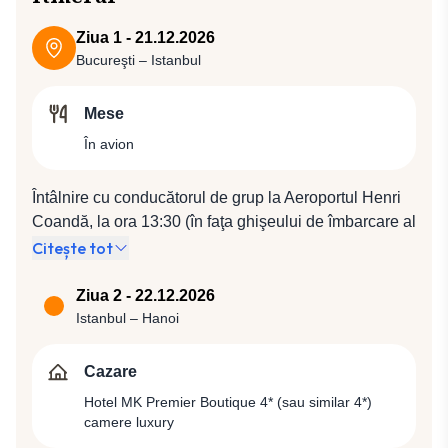
Ziua 1 - 21.12.2026
Bucureşti – Istanbul
Mese
În avion
Întâlnire cu conducătorul de grup la Aeroportul Henri
Coandă, la ora 13:30 (în faţa ghişeului de îmbarcare al
companiei Turkish Airlines). Plecare spre Istanbul cu
Citește tot
compania Turkish Airlines, zbor TK 1040 (15:30 /
18:05).
Ziua 2 - 22.12.2026
Istanbul – Hanoi
Cazare
Hotel MK Premier Boutique 4* (sau similar 4*)
camere luxury