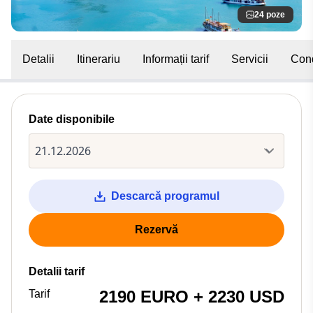
24 poze
Detalii
Itinerariu
Informații tarif
Servicii
Cond
Date disponibile
Descarcă programul
Rezervă
Detalii tarif
2190 EURO + 2230 USD
Tarif