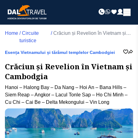
Home
/
Circuite
/
Crăciun și Revelion în Vietnam și
turistice
Cambodgia
Esența Vietnamului și tărâmul templelor Cambodgiei
Crăciun și Revelion în Vietnam și
Cambodgia
Hanoi – Halong Bay – Da Nang – Hoi An – Bana Hills –
Siem Reap – Angkor – Lacul Tonle Sap – Ho Chi Minh –
Cu Chi – Cai Be – Delta Mekongului – Vin Long