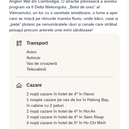
Angkor Wat din Cambodgia. O atracție pitorească a acestui
program va fi Delta Mekongului, „Bolul de orez” al
Vietnamului, un loc cu o varietate amețitoare, o lume a apei
care se mișcă pe ritmurile marelui fluviu, unde bărci, case și
„piețe” plutesc pe nenumăratele râuri și canale care străbat
peisajul precum arterele unei inimi sănătoase!
Transport
Avion
Autocar
Vas de croazieră
Telecabină
Cazare
2 nopți cazare în hotel de 4* în Hanoi
1 noapte cazare pe vas de lux în Halong Bay,
în cabine cu 2 paturi
2 nopți cazare în hotel de 4* în Hoi An
3 nopți cazare în hotel de 4* în Siem Reap
4 nopți cazare în hotel de 5* în Ho Chi Minh