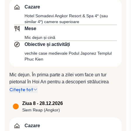
Cazare
Hotel Somadevi Angkor Resort & Spa 4* (sau
similar 4*) camere superioare
Mese
Mic dejun și cină
Obiective și activități
vechile case medievale Podul Japonez Templul
Phuc Kien
Mic dejun. În prima parte a zilei vom face un tur
pietonal în Hoi An pentru a descoperi strălucirea
acestui orăşel antic, construit într-o armonie de stiluri
Citește tot
arhitecturale, cu străduţe înguste, case joase cu
aspect chinezesc, temple de clan, vechi de sute de
Ziua 8 - 28.12.2026
ani şi pagode viu colorate. Vom putea vedea vechile
Siem Reap (Angkor)
case medievale, dar şi superbe lucrări arhitectonice
din sec. al XV-lea, precum Podul Japonez cu
Cazare
acoperişul din țiglă sau Templul Phuc Kien, locul de