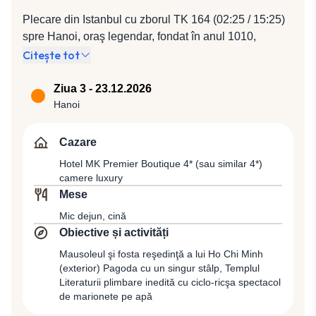
Plecare din Istanbul cu zborul TK 164 (02:25 / 15:25)
spre Hanoi, oraş legendar, fondat în anul 1010,
chintesenţă a civilizaţiei orezului din delta râului
Citește tot
Roşu. Transfer pentru cazare la Hotel MK Premier
Boutique 4* (sau similar 4*) camere luxury.
Ziua 3 - 23.12.2026
Hanoi
Cazare
Hotel MK Premier Boutique 4* (sau similar 4*)
camere luxury
Mese
Mic dejun, cină
Obiective și activități
Mausoleul şi fosta reşedinţă a lui Ho Chi Minh
(exterior) Pagoda cu un singur stâlp, Templul
Literaturii plimbare inedită cu ciclo-ricşa spectacol
de marionete pe apă