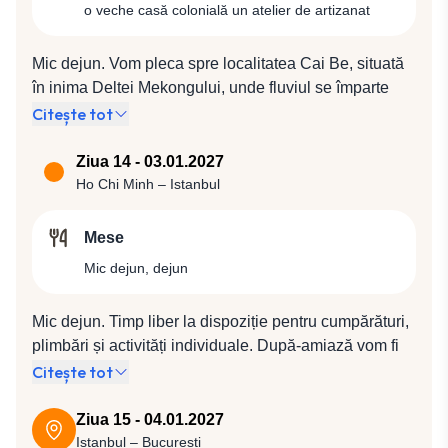
o veche casă colonială un atelier de artizanat
Mic dejun. Vom pleca spre localitatea Cai Be, situată
în inima Deltei Mekongului, unde fluviul se împarte
într-o vastă rețea de canale formând astfel delta, care
Citește tot
pentru vietnamezi reprezintă o importantă sursă de
hrană. Aici vom întâlni, de asemenea, culturi de orez
Ziua 14 - 03.01.2027
și fructe tropicale precum durianul, rambutanul, fructul
Ho Chi Minh – Istanbul
pasiunii, mango etc.. Ne vom îmbarca pentru o
croazieră pe Mekong până la Vin Long, vizitând pe
Mese
parcurs piața plutitoare de la Cai Be, o veche casă
Mic dejun, dejun
colonială și un atelier de artizanat. Întoarcere la Ho
Chi Minh pentru cină la un restaurant local și cazare la
Mic dejun. Timp liber la dispoziție pentru cumpărături,
Hotel Grand Saigon 5* (sau similar 5*) camere senior
plimbări și activități individuale. După-amiază vom fi
deluxe.
transferați la aeroportul din Ho Chi Minh pentru
Citește tot
plecarea spre Istanbul cu compania Turkish Airlines,
zbor TK 163 (22:15 / 05:30).
Ziua 15 - 04.01.2027
Istanbul – București