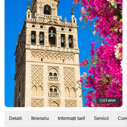
13 poze
Detalii
Itinerariu
Informații tarif
Servicii
Cond