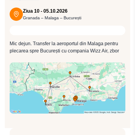
Carol Quintul, Palatul Regal Nasrid, Palatul și
grădinile Generalife. Punctul culminant va fi
Ziua 10 - 05.10.2026
Complexul Nasrid, o fantezie nesfârșită și complicată
Granada – Malaga – București
de curți interioare, arcade și cupole din lemn, ipsos și
gresie, împodobite cu incrustații și faianță cu motive
geometrice și florale stilizate, încununate de stucatură
Mic dejun. Transfer la aeroportul din Malaga pentru
fină ca o dantelă. Această capodoperă a creativității și
plecarea spre București cu compania Wizz Air, zbor
sensibilității maure, a fost comparată cu imaginea
W4 3190 (18:20 / 23:15).
paradisului pe Pământ de către spaniolii care au
descoperit-o. După-amiază vom avea ocazia de a
vedea de ce Granada este considerată ultimul bastion
al prezenței maure în Andaluzia, căci vom descoperi
multe exemple de arhitectură medievală din perioada
ocupației acesteia într-o plimbare cu însoțitorul de
grup prin centrul istoric al Granadei, unde sunt
monumentele de o importanță deosebită pentru
cultura creștină. Cazare la Hotel Occidental Granada
4* (sau similar).