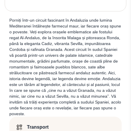
Porniți într-un circuit fascinant în Andaluzia unde lumina
Mediteranei întâlnește farmecul maur, iar fiecare oraș spune
o poveste. Veți explora orașele emblematice ale fostului
regat Al-Andalus, de la însorita Malaga și pitoreasca Ronda,
până la eleganta Cadiz, vibranta Sevilla, impunătoarea
Cordoba și rafinata Granada. Acest circuit în sudul Spaniei
vă poartă printr-un univers de palate islamice, catedrale
monumentale, grădini parfumate, orașe de coastă pline de
romantism și faimoasele pueblos blancos, sate albe
strălucitoare ce păstrează farmecul andaluz autentic. Aici,
istoria devine legendă, iar legenda devine emoție. Andaluzia
este un tărâm al legendelor, al cântecului și al pasiunii, locul
în care se spune că „cine nu a văzut Granada, nu a văzut
nimic, iar cine nu a văzut Sevilla, nu a văzut minunea”. Vă
invităm să trăiți experiența completă a sudului Spaniei, acolo
unde fiecare oraș este o revelație, iar fiecare pas spune o
poveste.
Transport