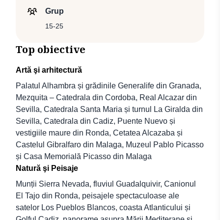
Grup
15-25
Top obiective
Artă şi arhitectură
Palatul Alhambra și grădinile Generalife din Granada,
Mezquita – Catedrala din Cordoba, Real Alcazar din
Sevilla, Catedrala Santa Maria și turnul La Giralda din
Sevilla, Catedrala din Cadiz, Puente Nuevo și
vestigiile maure din Ronda, Cetatea Alcazaba și
Castelul Gibralfaro din Malaga, Muzeul Pablo Picasso
și Casa Memorială Picasso din Malaga
Natură şi Peisaje
Munții Sierra Nevada, fluviul Guadalquivir, Canionul
El Tajo din Ronda, peisajele spectaculoase ale
satelor Los Pueblos Blancos, coasta Atlanticului și
Golful Cadiz, panorame asupra Mării Mediterane și