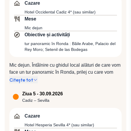
panoramice asupra văilor adânci. După-amiază vom
Cazare
avea timp liber pentru activități individuale. Cazare la
Hotel Occidental Cadiz 4* (sau similar)
Hotel El Tajo & Spa 3* (sau similar).
Mese
Mic dejun
Obiective și activități
tur panoramic în Ronda : Băile Arabe, Palacio del
Rey Moro; Setenil de las Bodegas
Mic dejun. Întâlnire cu ghidul local alături de care vom
face un tur panoramic în Ronda, prilej cu care vom
admira vestigiile maure ale istoriei îndelungate ale
Citește tot
orașului, precum Băile Arabe care datează din
secolele XIII - XIV, ruinele unor moschei maure din
Ziua 5 - 30.09.2026
aceeași perioadă și Palacio del Rey Moro (Palatul
Cadiz – Sevilla
regelui maur), reședința principală a conducătorilor
mauri care au condus Emiratul de Ronda. În același
Cazare
timp, Ronda este orașul unde au luat naștere
Hotel Hesperia Sevilla 4* (sau similar)
celebrele lupte cu tauri, având cea mai veche arenă