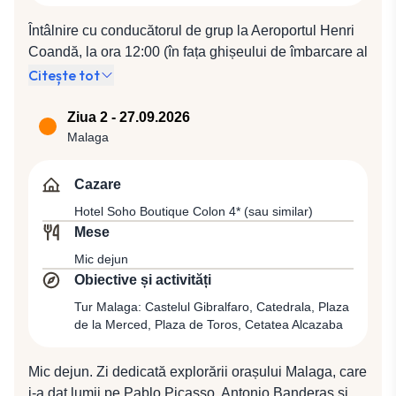
Întâlnire cu conducătorul de grup la Aeroportul Henri
Coandă, la ora 12:00 (în fața ghișeului de îmbarcare al
companiei Wizz Air). Plecare spre Malaga cu
Citește tot
compania Wizz Air, zbor W4 3189 (14:15 / 17:35).
Transfer și cazare la Hotel Soho Boutique Colon 4*
Ziua 2 - 27.09.2026
(sau similar).
Malaga
Cazare
Hotel Soho Boutique Colon 4* (sau similar)
Mese
Mic dejun
Obiective și activități
Tur Malaga: Castelul Gibralfaro, Catedrala, Plaza
de la Merced, Plaza de Toros, Cetatea Alcazaba
Mic dejun. Zi dedicată explorării orașului Malaga, care
i-a dat lumii pe Pablo Picasso, Antonio Banderas și