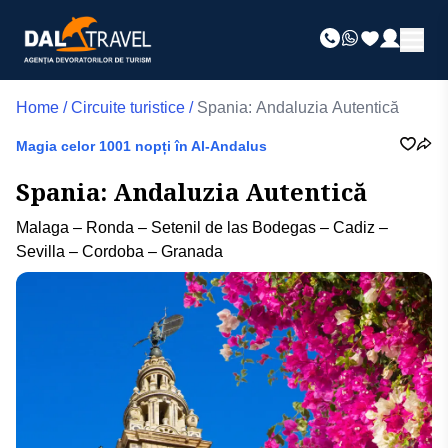
Home
/
Circuite turistice
/
Spania: Andaluzia Autentică
Magia celor 1001 nopți în Al-Andalus
Spania: Andaluzia Autentică
Malaga – Ronda – Setenil de las Bodegas – Cadiz –
Sevilla – Cordoba – Granada