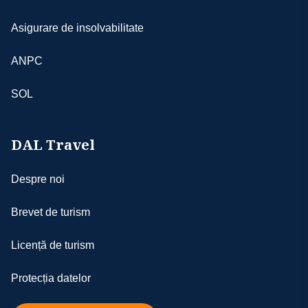
situaţiilor ivite; totodată, agenţia nu poate fi
făcută răspunzătoare pentru suportarea
Asigurare de insolvabilitate
unor cheltuieli suplimentare aferente
- aşezarea turiştilor în autocar se va face
ANPC
începând cu bancheta a doua, în ordinea
înscrierilor, iar cei care au achitat supliment
SOL
de single pentru cazare NU beneficiază de 2
locuri în autocar
- agenţia nu-şi asumă responsabilitatea în
DAL Travel
cazul în care anumite obiective nu pot fi
realizate din motive independente de
Despre noi
aceasta
- conform legilor internaţionale, doar ghizii
Brevet de turism
locali au dreptul să ofere explicaţii în
interiorul muzeelor, monumentelor etc.;
Licență de turism
altfel, conducătorii de grup vor oferi
explicaţii turiştilor doar în afara obiectivelor
Protecția datelor
turistice; ghizii locali pot fi angajaţi contra
cost doar cu acordul turiştilor interesaţi de