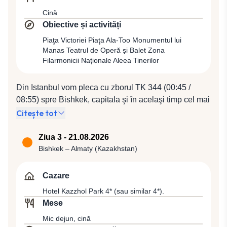
Cină
Obiective și activități
Piaţa Victoriei Piaţa Ala-Too Monumentul lui
Manas Teatrul de Operă și Balet Zona
Filarmonicii Naționale Aleea Tinerilor
Din Istanbul vom pleca cu zborul TK 344 (00:45 /
08:55) spre Bishkek, capitala şi în acelaşi timp cel mai
mare oraş al statului Kyrgyzstan. Sosire la ora 08:55
Citește tot
la Bishkek, cunoscut anterior şi ca Pishpek şi Frunze,
centru administrativ al provinciei Chuy care înconjoară
Ziua 3 - 21.08.2026
oraşul. Situat la aprox. 800 m altitudine, Bishkek este
Bishkek – Almaty (Kazakhstan)
mărginit de lanţul montan Tian Shan, al cărui cel mai
înalt vârf ajunge la înălţimea de 4855 m. Vom face un
Cazare
tur panoramic şi pietonal care va include Piaţa
Hotel Kazzhol Park 4* (sau similar 4*).
Victoriei unde vom vedea monumentele dedicate
Mese
soldaţilor morţi în cel de-Al Doilea Război Mondial,
Mic dejun, cină
Piaţa Ala-Too și Monumentul lui Manas, Teatrul de