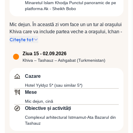
Minaretul Islam Khodja Punctul panoramic de pe
platforma Ak - Sheikh Bobo
Mic dejun. În această zi vom face un un tur al oraşului
Khiva care va include partea veche a oraşului, Ichan -
Kala, inclusă în Patrimoniul Mondial UNESCO, zonă
Citește tot
înconjurată cu ziduri puternice care datează din Evul
Mediu, cu porţi orientate către toate cele 4 puncte
Ziua 15 - 02.09.2026
cardinale, conferind astfel întregului ansamblu
Khiva – Tashauz – Ashgabat (Turkmenistan)
înfăţişarea unei fortăreţe. În orăşelul care parcă a
rămas încremenit în istorie, unde în orice moment ne-
Cazare
am aştepta să intre o caravană încărcată cu mirodenii,
Hotel Yyldyz 5* (sau similar 5*)
vom fi uimiţi de frumuseţea medreselor şi a
Mese
minaretelor care domolesc cu albastrul lor strălucitor
Mic dejun, cină
asprimea naturii înconjurătoare. Vom vizita Palatul
Obiective și activități
Tash - Khauli unde vom vedea din curtea interioară
Kurynysh Khana, folosită în timpuri străvechi la
Complexul arhitectural Istmamut-Ata Bazarul din
Tashauz
recepţiile oficiale, o splendidă cameră cu portice
monumentale, împodobite cu ornamente