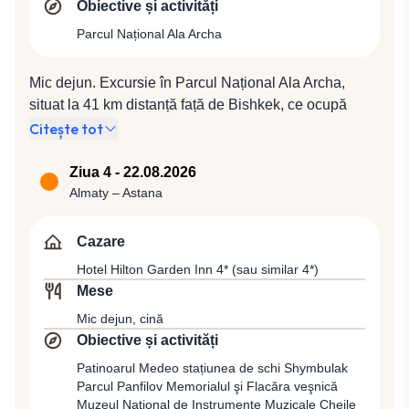
Obiective și activități
Operă și Balet, zona Filarmonicii Naționale și Aleea
Tinerilor. Cină la un restaurant local şi cazare la Hotel
Parcul Național Ala Archa
Ramada by Wyndham 4* (sau similar 4*).
Mic dejun. Excursie în Parcul Național Ala Archa,
situat la 41 km distanță față de Bishkek, ce ocupă
aproximativ 20 de hectare și care include toate zonele
Citește tot
climatice și de peisaj, fiind traversat de râul cu același
nume. Frumusețea peisajului și bogăția florei și faunei
Ziua 4 - 22.08.2026
fac ca parcul să fie o destinație de vacanță pentru
Almaty – Astana
toate anotimpurile. Plecare apoi spre Kordai, punctul
de frontieră cu Republica Kazakhstan, situată în
Cazare
partea centrală a Asiei, locul în care vechiul întâlneşte
Hotel Hilton Garden Inn 4* (sau similar 4*)
noul şi unde semnele civilizaţiei occidentale se
Mese
îmbină armonios cu vechile tradiţii. Vom continua
Mic dejun, cină
călătoria spre Almaty, cunoscut şi sub denumirea
Obiective și activități
Alma-Ata, cel mai mare oraş din Kazakhstan, fosta
capitală a ţării între anii 1929 - 1998. În ciuda faptului
Patinoarul Medeo stațiunea de schi Shymbulak
Parcul Panfilov Memorialul şi Flacăra veşnică
că a pierdut statutul de capitală în favoarea oraşului
Muzeul Naţional de Instrumente Muzicale Cheile