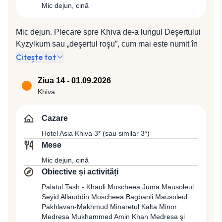
Mic dejun, cină
reşedinţa fortificată a Emirului din Bukhara şi
Ansamblul Poi-Kalyan, al cărui minaret principal este
simbolul oraşului. Vom lua cina în mijlocul unei familii
Mic dejun. Plecare spre Khiva de-a lungul Deşertului
din Bukhara, pentru a cunoaşte mai bine tradiţiile şi
Kyzylkum sau „deşertul roşu”, cum mai este numit în
obiceiurile locale. Aici, ca şi în restul circuitului, vom
limba turkmenă, Khiva fiind unul dintre oraşele şi
Citește tot
avea ocazia de a simţi cel mai bine căldura şi
punctele de oprire de pe legendarul Drum al Mătăsii.
amabilitatea acestor oameni. Cazare la Hotel Orient
Deşi despre acest oraş legenda spune că ar fi fost
Ziua 14 - 01.09.2026
Star Varaxsha 3* (sau similar 3*).
construit de însuşi Shem, fiul biblicului Noe, dovezile
Khiva
arheologice îi situează apariţia în sec. al VIII-lea, când
este amintit ca cetate importantă şi punct comercial
Cazare
pentru caravanele de negustori care parcurgeau
Hotel Asia Khiva 3* (sau similar 3*)
Drumul Mătăsii din Asia către estul şi vestul Europei.
Mese
Cină şi cazare la Hotel Asia Khiva 3* (sau similar 3*).
Mic dejun, cină
Obiective și activități
Palatul Tash - Khauli Moscheea Juma Mausoleul
Seyid Allauddin Moscheea Bagbanli Mausoleul
Pakhlavan-Makhmud Minaretul Kalta Minor
Medresa Mukhammed Amin Khan Medresa şi