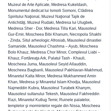
Muzeul de Arte Aplicate, Medresa Kukeldash,
Monumentul dedicat lui Ismoili Somoni, Clădirea
Spiritului Naţional, Muzeul Naţional Tajik de
Antichităţi, Muzeul Rudaki, Medresa lui Ulugbek,
Medresa Sher - Dor, Medresa Tilla Kari, Mausoleul
Gur-Emir, Moscheea Bibi Khanum, Necropola Shakhi
- Zinda, Situl arheologic Afrosiab, Mausoleul dinastiei
Samanide, Mausoleul Chashma – Ayub, Moscheea
Bolo Khauz, Medresa Chor Minor, Complexul Liabi –
Khauz, Fortăreaţa Ark, Palatul Tash - Khauli,
Moscheea Juma, Mausoleul Seyid Allauddin,
Moscheea Bagbanli, Mausoleul Pakhlavan-Makhmud,
Minaretul Kalta Minor, Medresa Mukhammed Amin
Khan, Medresa şi Minaretul Islam Khodja, Mausoleul
Najmeddin Kubra, Mausoleul Turabek Khanym,
Mausoleul sultanului Tekesh, Mausoleul Fakhreddin
Razi, Minaretul Kutlug Temir, Ruinele palatelor,
templelor şi mormintelor regale din Nissa, Moscheea