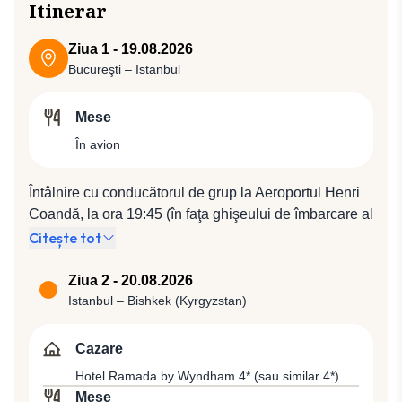
Itinerar
Ziua 1 - 19.08.2026
Bucureşti – Istanbul
Mese
În avion
Întâlnire cu conducătorul de grup la Aeroportul Henri
Coandă, la ora 19:45 (în faţa ghişeului de îmbarcare al
companiei Turkish Airlines). Plecare spre Istanbul cu
Citește tot
compania Turkish Airlines, zbor TK 1046 (21:45 /
23:15).
Ziua 2 - 20.08.2026
Istanbul – Bishkek (Kyrgyzstan)
Cazare
Hotel Ramada by Wyndham 4* (sau similar 4*)
Mese