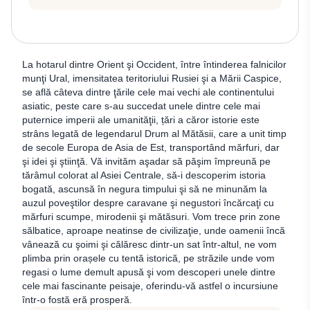
La hotarul dintre Orient şi Occident, între întinderea falnicilor
munţi Ural, imensitatea teritoriului Rusiei şi a Mării Caspice,
se află câteva dintre ţările cele mai vechi ale continentului
asiatic, peste care s-au succedat unele dintre cele mai
puternice imperii ale umanităţii, țări a căror istorie este
strâns legată de legendarul Drum al Mătăsii, care a unit timp
de secole Europa de Asia de Est, transportând mărfuri, dar
şi idei şi ştiinţă. Vă invităm aşadar să păşim împreună pe
tărâmul colorat al Asiei Centrale, să-i descoperim istoria
bogată, ascunsă în negura timpului şi să ne minunăm la
auzul poveştilor despre caravane şi negustori încărcaţi cu
mărfuri scumpe, mirodenii şi mătăsuri. Vom trece prin zone
sălbatice, aproape neatinse de civilizaţie, unde oamenii încă
vânează cu şoimi şi călăresc dintr-un sat într-altul, ne vom
plimba prin orașele cu tentă istorică, pe străzile unde vom
regasi o lume demult apusă şi vom descoperi unele dintre
cele mai fascinante peisaje, oferindu-vă astfel o incursiune
într-o fostă eră prosperă.