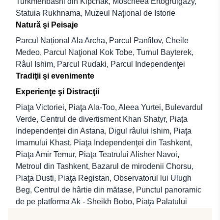
Turkmenbashi din Kipchak, Moscheea Ertogrulgazy,
Statuia Rukhnama, Muzeul Naţional de Istorie
Natură şi Peisaje
Parcul Național Ala Archa, Parcul Panfilov, Cheile
Medeo, Parcul Naţional Kok Tobe, Turnul Bayterek,
Râul Ishim, Parcul Rudaki, Parcul Independenţei
Tradiţii şi evenimente
Experienţe şi Distracţii
Piaţa Victoriei, Piaţa Ala-Too, Aleea Yurtei, Bulevardul
Verde, Centrul de divertisment Khan Shatyr, Piața
Independenței din Astana, Digul râului Ishim, Piaţa
Imamului Khast, Piaţa Independenţei din Tashkent,
Piaţa Amir Temur, Piaţa Teatrului Alisher Navoi,
Metroul din Tashkent, Bazarul de mirodenii Chorsu,
Piaţa Dusti, Piaţa Registan, Observatorul lui Ulugh
Beg, Centrul de hârtie din mătase, Punctul panoramic
de pe platforma Ak - Sheikh Bobo, Piaţa Palatului