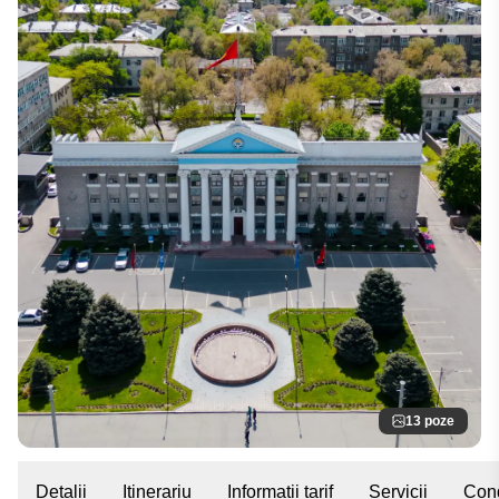
13 poze
Detalii
Itinerariu
Informații tarif
Servicii
Cond