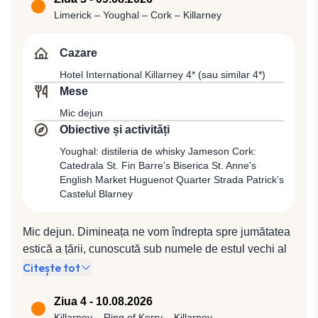
remarcabilă. Traseul zilei va continua prin peisajul
Limerick – Youghal – Cork – Killarney
spectaculos al regiunii Wicklow, urmând ca după-
amiază să ajungem la Kilkenny, un amestec reușit de
Cazare
vechi și nou, unde Castelul Kilkenny și străzile
Hotel International Killarney 4* (sau similar 4*)
medievale se îmbină armonios cu galeriile de artă
Mese
contemporană și renumitele centre de design. Vom
Mic dejun
face un tur pietonal în Kilkenny, „capitala medievală a
Obiective și activități
Irlandei”, vom parcurge celebra Medieval Mile, care
unește maiestosul Kilkenny Castle cu St. Canice’s
Youghal: distileria de whisky Jameson Cork:
Catedrala St. Fin Barre’s Biserica St. Anne’s
Cathedral & Round Tower, precum și labirintul de
English Market Huguenot Quarter Strada Patrick’s
străduțe medievale cu atracțiile lor. Cazare în Limerick
Castelul Blarney
la Hotel Greenhills Limerick 4* (sau similar 4*).
Mic dejun. Dimineața ne vom îndrepta spre jumătatea
estică a țării, cunoscută sub numele de estul vechi al
Irlandei. Vom face un popas în Youghal, oraș situat în
Citește tot
estuarul râului Blackwater, care se mândrește cu cea
mai lungă promenadă maritimă din Irlanda. În
Ziua 4 - 10.08.2026
continuarea zilei vom vizita vestita distilerie de whisky
Killarney – Ring of Kerry – Killarney