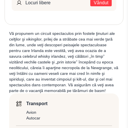
Locuri libere
Vândut
Vă propunem un circuit spectaculos prin fostele ţinuturi ale
celţilor şi vikingilor, prilej de a străbate cea mai verde ţară
din lume, unde veţi descoperi peisajele spectaculoase
pentru care Irlanda este vestită, veţi avea ocazia de a
savura celebrul whisky irlandez, veţi călători „în timp”
vizitând vechile castele şi „prin istorie” începând cu epoca
neoliticului, căreia îi aparţine necropola de la Newgrange, vă
veţi întâlni cu oameni veseli care mai cred în nimfe şi
spiriduşi, care au inventat cimpoiul şi kilt-ul, dar şi cel mai
spectaculos dans contemporan. Vă asigurăm că veţi avea
parte de o vacanţă memorabilă pe tărâmuri de basm!
Transport
Avion
Autocar