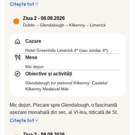
companiei HiSky). Plecare spre Dublin cu zborul H4
Citește tot
0257 (20:30 / 22:20). După sosirea în Dublin, capitala
Republicii Irlanda, vom fi transferați pentru cazare la
Ziua 2 - 08.08.2026
Hotel Harcourt Centre 3* (sau similar 3*).
Dublin – Glendalough – Kilkenny – Limerick
Cazare
Hotel Greenhills Limerick 4* (sau similar 4*)
Mese
Mic dejun
Obiective și activități
Glendalough tur pietonal Kilkenny: Castelul
Kilkenny Medieval Mile
Mic dejun. Plecare spre Glendalough, o fascinantă
așezare monahală din sec. al VI-lea, ridicată de St.
Kevin, unul dintre cele mai populare repere turistice
Citește tot
din Irlanda, amplasat pe o vale glaciară cu două
lacuri, într-o zonă de o frumusețe naturală
Ziua 3 - 09.08.2026