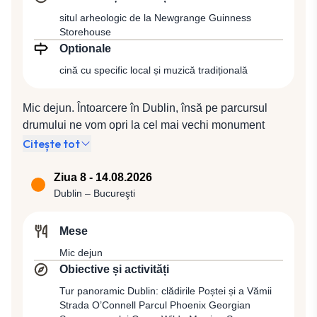
Westport unde vom face un tur panoramic, după care
ne vom îndrepta pentru cină (inclusă) și cazare la
situl arheologic de la Newgrange Guinness
Storehouse
Hotel Castlecourt 4* (sau similar 4*).
Optionale
cină cu specific local și muzică tradițională
Mic dejun. Întoarcere în Dublin, însă pe parcursul
drumului ne vom opri la cel mai vechi monument
megalitic din Insulele Britanice şi anume situl
Citește tot
arheologic de la Newgrange. Acesta face parte din
ansamblul arheologic Bend of the Boyne, intrat în
Ziua 8 - 14.08.2026
Patrimoniul Mondial UNESCO în anul 1993 şi
Dublin – Bucureşti
reprezintă locul celei mai vechi şi vestite necropole
megalitice din epoca neoliticului, cu o „vârstă” de
Mese
peste 5.000 de ani, mai vechi decât Stonehenge sau
Mic dejun
Marea Piramidă a lui Keops din Egipt. Odată sosiți în
Obiective și activități
Dublin vom vizita Guinness Storehouse din St
Tur panoramic Dublin: clădirile Poștei și a Vămii
James’s Gate Brewery, unde vom avea inclus și un
Strada O’Connell Parcul Phoenix Georgian
pint din celebra bere. Cazare la Hotel Harcourt Centre