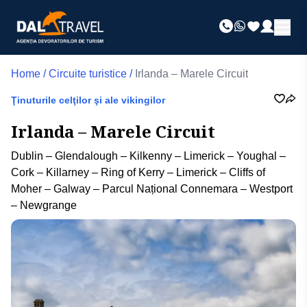
Home
/
Circuite turistice
/
Irlanda – Marele Circuit
Ţinuturile celţilor şi ale vikingilor
Irlanda – Marele Circuit
Dublin – Glendalough – Kilkenny – Limerick – Youghal –
Cork – Killarney – Ring of Kerry – Limerick – Cliffs of
Moher – Galway – Parcul Național Connemara – Westport
– Newgrange