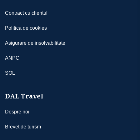
obligă să depună eforturi pentru depăşirea
situaţiilor ivite; totodată, agenţia nu poate fi
Contract cu clientul
făcută răspunzătoare pentru suportarea
unor cheltuieli suplimentare aferente
Politica de cookies
- aşezarea turiştilor în autocar se va face
începând cu bancheta a doua, în ordinea
Asigurare de insolvabilitate
înscrierilor, iar cei care au achitat supliment
de single pentru cazare NU beneficiază de 2
ANPC
locuri în autocar
- agenţia nu-şi asumă responsabilitatea în
SOL
cazul în care anumite obiective nu pot fi
realizate din motive independente de
aceasta
DAL Travel
- conform legilor internaţionale, doar ghizii
locali au dreptul să ofere explicaţii în
Despre noi
interiorul muzeelor, monumentelor etc.;
altfel, conducătorii de grup vor oferi
Brevet de turism
explicaţii turiştilor doar în afara obiectivelor
turistice; ghizii locali pot fi angajaţi contra