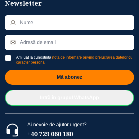
Newsletter
Am luat la cunostinta
nota de informare privind prelucrarea datelor cu
caracter personal
Mă abonez
Intră în grupul WhatsApp
Ai nevoie de ajutor urgent?
+40 729 060 180