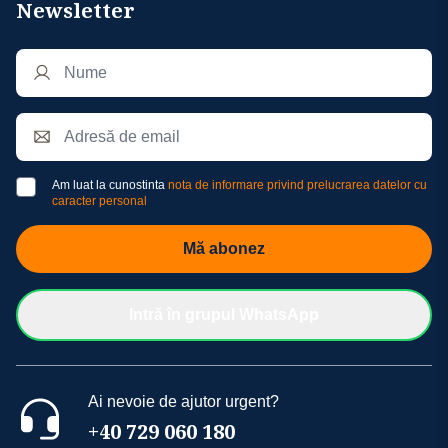
Newsletter
Am luat la cunostinta
nota de informare privind prelucrarea datelor cu
caracter personal
Mă abonez
Intră în grupul WhatsApp
Ai nevoie de ajutor urgent?
+40 729 060 180