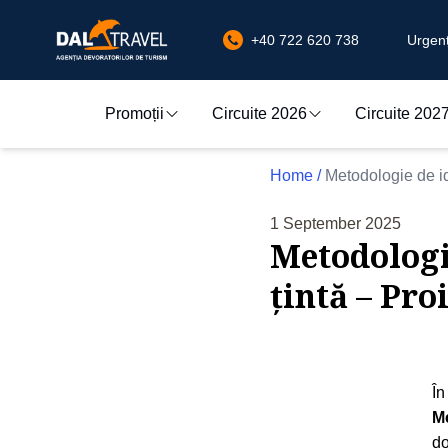
+40 722 620 738
Urgenț
Promoții
Circuite 2026
Circuite 202
Home
/
Metodologie de ide
1 September 2025
Metodologie
țintă – Pro
În
Me
do