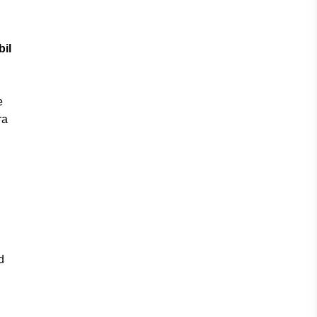
bil
e
ra
d