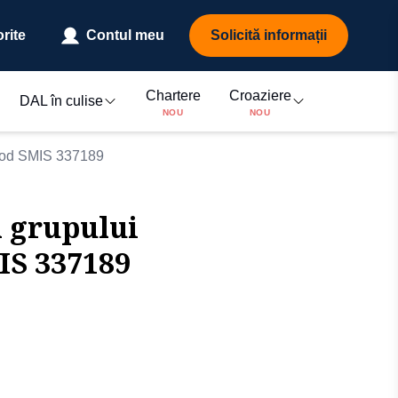
rite
Contul meu
Solicită informații
Chartere
Croaziere
DAL în culise
NOU
NOU
”, cod SMIS 337189
a grupului
MIS 337189