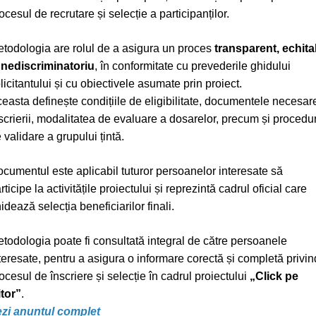
ocesul de recrutare și selecție a participanților.
todologia are rolul de a asigura un proces
transparent, echita
 nediscriminatoriu
, în conformitate cu prevederile ghidului
licitantului și cu obiectivele asumate prin proiect.
easta definește condițiile de eligibilitate, documentele necesar
scrierii, modalitatea de evaluare a dosarelor, precum și procedu
 validare a grupului țintă.
cumentul este aplicabil tuturor persoanelor interesate să
rticipe la activitățile proiectului și reprezintă cadrul oficial care
idează selecția beneficiarilor finali.
todologia poate fi consultată integral de către persoanele
teresate, pentru a asigura o informare corectă și completă privin
ocesul de înscriere și selecție în cadrul proiectului
„Click pe
itor”
.
zi anunțul complet