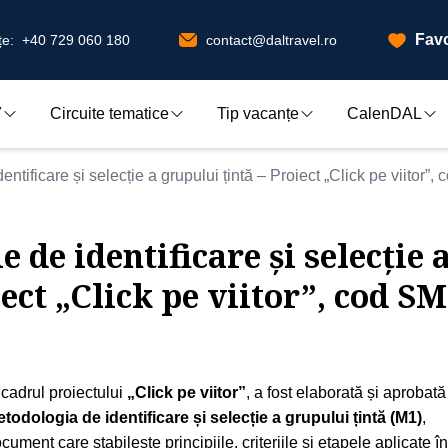
Favo
e:
+40 729 060 180
contact@daltravel.ro
7
Circuite tematice
Tip vacanțe
CalenDAL
ntificare și selecție a grupului țintă – Proiect „Click pe viitor
 de identificare și selecție 
iect „Click pe viitor”, cod S
 cadrul proiectului
„Click pe viitor”
, a fost elaborată și aprobată
todologia de identificare și selecție a grupului țintă (M1)
,
cument care stabilește principiile, criteriile și etapele aplicate în