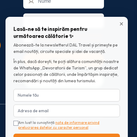
×
Lasă-ne să te inspirăm pentru
următoarea călătorie ✨
Am luat la cunostinta
nota de informare
privind prelucrarea datelor cu caracter
Abonează-te la newsletterul DAL Travel și primește pe
personal
email noutăți, circuite speciale și idei de vacanță.
Mă abonez
În plus, dacă dorești, te poți alătura comunității noastre
de WhatsApp „Devoratorii de Turism”, un grup dedicat
celor pasionați de călătorii, unde împărtășim inspirație,
Intră în grupul WhatsApp
recomandări și noutăți din lumea turismului.
Scrie-ne pe Whatsapp
Am luat la cunoștință
nota de informare privind
+40770 599 701
prelucrarea datelor cu caracter personal