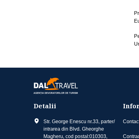
Pr
Eu
Pe
Un
Detalii
Infor
Str. George Enescu nr.33, parter/
Contac
intrarea din Blvd. Gheorghe
Magheru, cod postal:010303,
Contrac