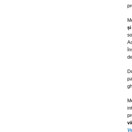
pr
Me
și
so
Ac
în
de
Do
pa
gh
Me
in
pr
vi
Ve