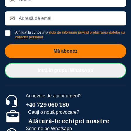
Am luat la cunostinta
nota de informare privind prelucrarea datelor cu
caracter personal
Mă abonez
Intră în grupul WhatsApp
Ai nevoie de ajutor urgent?
+40 729 060 180
Cauți o nouă provocare?
Alătură-te echipei noastre
Scrie-ne pe Whatsapp