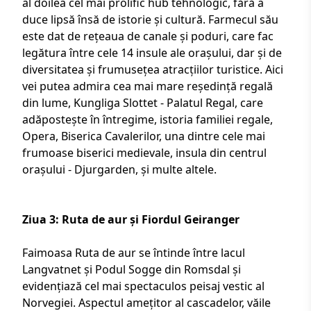
al doilea cel mai prolific hub tehnologic, fără a
duce lipsă însă de istorie și cultură. Farmecul său
este dat de rețeaua de canale și poduri, care fac
legătura între cele 14 insule ale orașului, dar și de
diversitatea și frumusețea atracțiilor turistice. Aici
vei putea admira cea mai mare reședință regală
din lume, Kungliga Slottet - Palatul Regal, care
adăpostește în întregime, istoria familiei regale,
Opera, Biserica Cavalerilor, una dintre cele mai
frumoase biserici medievale, insula din centrul
orașului - Djurgarden, și multe altele.
Ziua 3: Ruta de aur și Fiordul Geiranger
Faimoasa Ruta de aur se întinde între lacul
Langvatnet și Podul Sogge din Romsdal și
evidențiază cel mai spectaculos peisaj vestic al
Norvegiei. Aspectul amețitor al cascadelor, văile