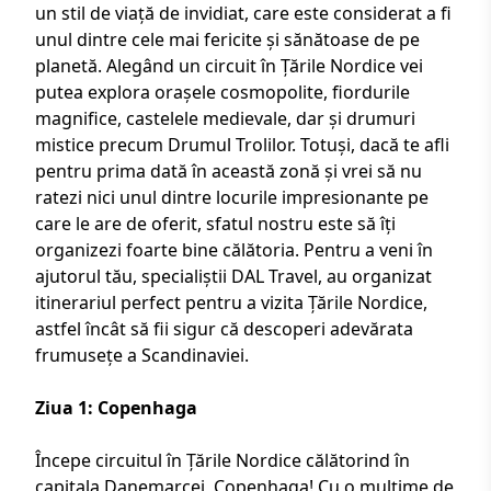
un stil de viață de invidiat, care este considerat a fi
unul dintre cele mai fericite și sănătoase de pe
planetă. Alegând un
circuit în Țările Nordice
vei
putea explora orașele cosmopolite, fiordurile
magnifice, castelele medievale, dar și drumuri
mistice precum Drumul Trolilor. Totuși, dacă te afli
pentru prima dată în această zonă și vrei să nu
ratezi nici unul dintre locurile impresionante pe
care le are de oferit, sfatul nostru este să îți
organizezi foarte bine călătoria. Pentru a veni în
ajutorul tău, specialiștii
DAL Travel
, au organizat
itinerariul perfect pentru a vizita Țările Nordice,
astfel încât să fii sigur că descoperi adevărata
frumusețe a Scandinaviei.
Ziua 1: Copenhaga
Începe circuitul în Țările Nordice călătorind în
capitala Danemarcei, Copenhaga! Cu o mulțime de