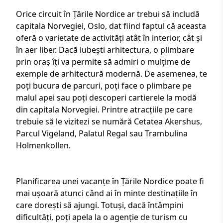
Orice
circuit în Țările Nordice
ar trebui să includă
capitala Norvegiei, Oslo, dat fiind faptul că aceasta
oferă o varietate de activități atât în interior, cât și
în aer liber. Dacă iubești arhitectura, o plimbare
prin oraș îți va permite să admiri o mulțime de
exemple de arhitectură modernă. De asemenea, te
poți bucura de parcuri, poți face o plimbare pe
malul apei sau poți descoperi cartierele la modă
din capitala Norvegiei. Printre atracțiile pe care
trebuie să le vizitezi se numără Cetatea Akershus,
Parcul Vigeland, Palatul Regal sau Trambulina
Holmenkollen.
Planificarea unei
vacanțe în Țările Nordice
poate fi
mai ușoară atunci când ai în minte destinațiile în
care dorești să ajungi. Totuși, dacă întâmpini
dificultăți, poți apela la o
agenție de turism cu