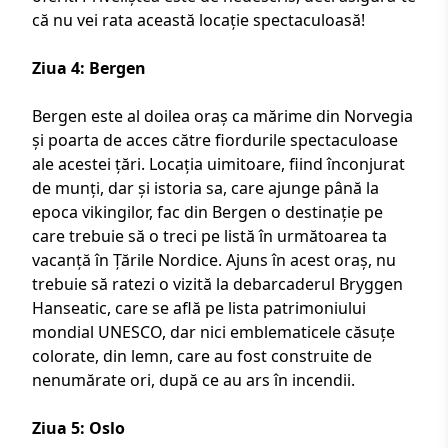
că nu vei rata această locație spectaculoasă!
Ziua 4: Bergen
Bergen este al doilea oraș ca mărime din Norvegia
și poarta de acces către fiordurile spectaculoase
ale acestei țări. Locația uimitoare, fiind înconjurat
de munți, dar și istoria sa, care ajunge până la
epoca vikingilor, fac din Bergen o destinație pe
care trebuie să o treci pe listă în următoarea ta
vacanță în Țările Nordice
. Ajuns în acest oraș, nu
trebuie să ratezi o vizită la debarcaderul Bryggen
Hanseatic, care se află pe lista patrimoniului
mondial UNESCO, dar nici emblematicele căsuțe
colorate, din lemn, care au fost construite de
nenumărate ori, după ce au ars în incendii.
Ziua 5: Oslo