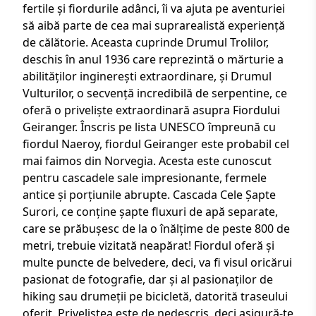
fertile și fiordurile adânci, îi va ajuta pe aventuriei
să aibă parte de cea mai suprarealistă experiență
de călătorie. Aceasta cuprinde Drumul Trolilor,
deschis în anul 1936 care reprezintă o mărturie a
abilităților inginerești extraordinare, și Drumul
Vulturilor, o secvență incredibilă de serpentine, ce
oferă o priveliște extraordinară asupra Fiordului
Geiranger. Înscris pe lista UNESCO împreună cu
fiordul Naeroy, fiordul Geiranger este probabil cel
mai faimos din
Norvegia
. Acesta este cunoscut
pentru cascadele sale impresionante, fermele
antice și porțiunile abrupte. Cascada Cele Șapte
Surori, ce conține șapte fluxuri de apă separate,
care se prăbușesc de la o înălțime de peste 800 de
metri, trebuie vizitată neapărat! Fiordul oferă și
multe puncte de belvedere, deci, va fi visul oricărui
pasionat de fotografie, dar și al pasionaților de
hiking sau drumeții pe bicicletă, datorită traseului
oferit. Priveliștea este de nedescris, deci asigură-te