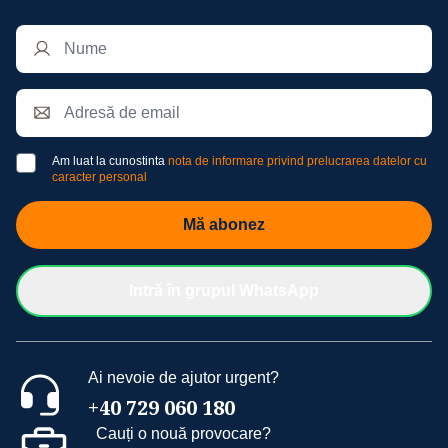
Am luat la cunostinta
nota de informare privind prelucrarea datelor cu
caracter personal
Mă abonez
Intră în grupul WhatsApp
Ai nevoie de ajutor urgent?
+40 729 060 180
Cauți o nouă provocare?