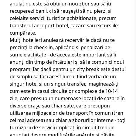
anulat nu este să obții un nou zbor sau să îți
recuperezi banii, ci să reușești să nu pierzi și
celelalte servicii turistice achiziționate, precum
transferul aeroport-hotel, cazare sau excursiile
cumpărate.
Mulți hotelieri anulează rezervările dacă nu te
prezinți la check-in, aplicând și penalizări pe
sumele achitate - de aceea este important să îi
anunți din timp de întârzieri și să le comunici noul
program. Iar dacă pentru un
city break
este destul
de simplu să faci acest lucru, fiind vorba de un
singur hotel și un singur transfer, imaginează-ți
cum este în cazul
circuitelor complexe
de 10-14
zile, care presupun numeroase locații de cazare în
diverse orașe sau chiar sate, care presupun
utilizarea mijloacelor de transport în comun (tren
cel mai adesea) sau chiar a zborurilor interne - toți
furnizorii de servicii implicați în circuit trebuie
anunțați despre modificările apărute și găsite