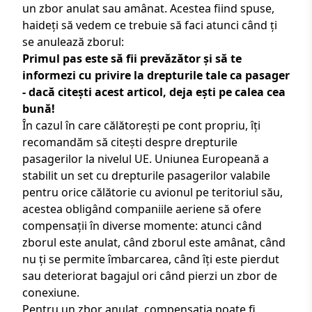
un zbor anulat sau amânat. Acestea fiind spuse,
haideți să vedem ce trebuie să faci atunci când ți
se anulează zborul:
Primul pas este să fii prevăzător și să te
informezi cu privire la drepturile tale ca pasager
- dacă citești acest articol, deja ești pe calea cea
bună!
În cazul în care călătorești pe cont propriu, îți
recomandăm să citești despre
drepturile
pasagerilor la nivelul UE
. Uniunea Europeană a
stabilit un set cu drepturile pasagerilor valabile
pentru orice călătorie cu avionul pe teritoriul său,
acestea obligând companiile aeriene să ofere
compensații în diverse momente: atunci când
zborul este anulat, când zborul este amânat, când
nu ți se permite îmbarcarea, când îți este pierdut
sau deteriorat bagajul ori când pierzi un zbor de
conexiune.
Pentru un zbor anulat, compensația poate fi