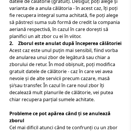
datele de călătorie (gratuit). Desigur, poți alege și
varianta de a anula călătoria - în acest caz, îți poți
fie recupera integral suma achitată, fie poți alege
să păstrezi suma sub formă de credit la compania
aeriană respectivă, în cazul în care dorești să
planifici un alt zbor cu ei în viitor.
2. Zborul este anulat după începerea călătoriei
Acest caz este unul puțin mai sensibil, fiind vorba
de anularea unui zbor de legătură sau chiar a
zborului de retur. În mod obișnuit, poți modifica
gratuit datele de călătorie - caz în care vei avea
nevoie și de alte servicii precum cazare, masă
și/sau transfer. În cazul în care noul zbor îți
decalează mult planurile de călătorie, vei putea
chiar recupera parțial sumele achitate.
Probleme ce pot apărea când ți se anulează
zborul
Cel mai dificil atunci când te confrunți cu un zbor