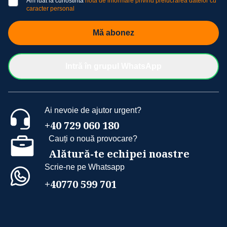
Am luat la cunostinta
nota de informare privind prelucrarea datelor cu
caracter personal
Mă abonez
Intră în grupul WhatsApp
Ai nevoie de ajutor urgent?
+40 729 060 180
Cauți o nouă provocare?
Alătură-te echipei noastre
Scrie-ne pe Whatsapp
+40770 599 701