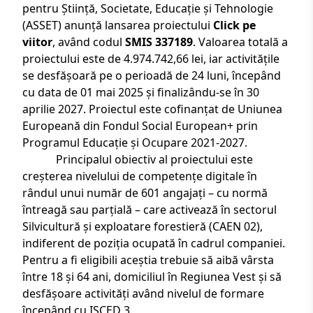
pentru Știință, Societate, Educație și Tehnologie
(ASSET) anunță lansarea proiectului
Click pe
viitor
, având codul
SMIS 337189
. Valoarea totală a
proiectului este de 4.974.742,66 lei, iar activitățile
se desfășoară pe o perioadă de 24 luni, începând
cu data de 01 mai 2025 și finalizându-se în 30
aprilie 2027. Proiectul este cofinanțat de Uniunea
Europeană din Fondul Social European+ prin
Programul Educație și Ocupare 2021-2027.
Principalul obiectiv al proiectului este
creșterea nivelului de competențe digitale în
rândul unui număr de 601 angajați – cu normă
întreagă sau parțială – care activează în sectorul
Silvicultură și exploatare forestieră (CAEN 02),
indiferent de poziția ocupată în cadrul companiei.
Pentru a fi eligibili aceștia trebuie să aibă vârsta
între 18 și 64 ani, domiciliul în Regiunea Vest și să
desfășoare activități având nivelul de formare
începând cu ISCED 3.