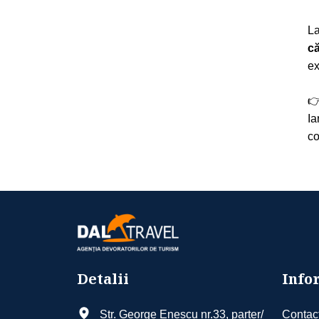
La
că
ex

Ia
co
Detalii
Infor
Str. George Enescu nr.33, parter/
Contac