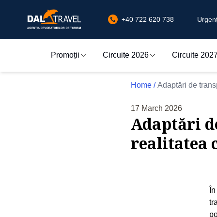
+40 722 620 738
Urgenț
Promoții
Circuite 2026
Circuite 202
Home
/
Adaptări de transp
17 March 2026
Adaptări de
realitatea 
În
tr
po