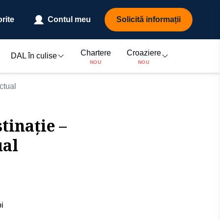
rite
Contul meu
Solicită informații
Chartere
Croaziere
DAL în culise
NOU
NOU
actual
tinație –
ual
i