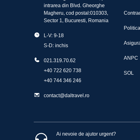
intrarea din Blvd. Gheorghe
Magheru, cod postal:010303,
Contrac
Sector 1, Bucuresti, Romania
Politic
L-V: 9-18
Asigura
S-D: inchis
ANPC
021.319.70.62
+40 722 620 738
SOL
+40 744 346 246
contact@daltravel.ro
Ai nevoie de ajutor urgent?