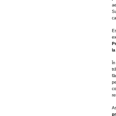
ae
Su
ca
Es
ex
Pr
la
În
tr
fă
pe
co
re
As
pr