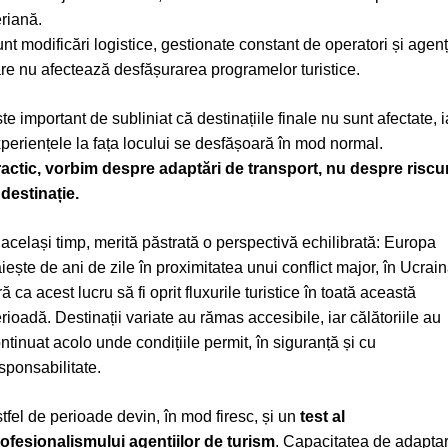
riană.
nt modificări logistice, gestionate constant de operatori și agenți
re nu afectează desfășurarea programelor turistice.
te important de subliniat că destinațiile finale nu sunt afectate, i
periențele la fața locului se desfășoară în mod normal.
actic, vorbim despre adaptări de transport, nu despre riscur
 destinație.
 același timp, merită păstrată o perspectivă echilibrată: Europa
ăiește de ani de zile în proximitatea unui conflict major, în Ucrain
ră ca acest lucru să fi oprit fluxurile turistice în toată această
rioadă. Destinații variate au rămas accesibile, iar călătoriile au
ntinuat acolo unde condițiile permit, în siguranță și cu
sponsabilitate.
tfel de perioade devin, în mod firesc, și un
test al
ofesionalismului agențiilor de turism
. Capacitatea de adaptar