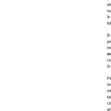
id
su
în
to
În
pa
in
so
co
în
Pe
im
in
ta
co
an