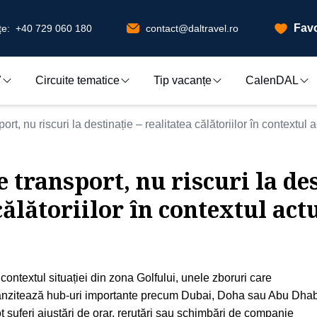
Favo
e:
+40 729 060 180
contact@daltravel.ro
7
Circuite tematice
Tip vacanțe
CalenDAL
ort, nu riscuri la destinație – realitatea călătoriilor în contextul 
 transport, nu riscuri la des
călătoriilor în contextul act
 contextul situației din zona Golfului, unele zboruri care
anzitează hub-uri importante precum Dubai, Doha sau Abu Dhab
t suferi ajustări de orar, rerutări sau schimbări de companie