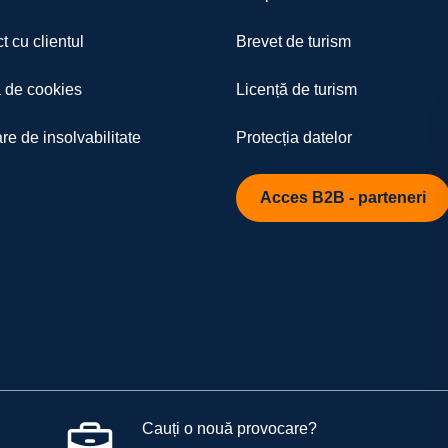
t cu clientul
Brevet de turism
a de cookies
Licență de turism
re de insolvabilitate
Protecția datelor
Acces B2B - parteneri
Cauți o nouă provocare?