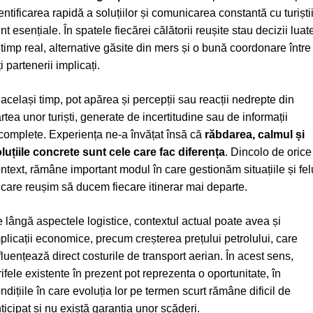
entificarea rapidă a soluțiilor și comunicarea constantă cu turiști
nt esențiale. În spatele fiecărei călătorii reușite stau decizii luat
 timp real, alternative găsite din mers și o bună coordonare între
ți partenerii implicați.
 același timp, pot apărea și percepții sau reacții nedrepte din
rtea unor turiști, generate de incertitudine sau de informații
complete. Experiența ne-a învățat însă că
răbdarea, calmul și
luțiile concrete sunt cele care fac diferența
. D
incolo de orice
ntext, rămâne important modul în care gestionăm situațiile și fel
 care reușim să ducem fiecare itinerar mai departe.
 lângă aspectele logistice, contextul actual poate avea și
plicații economice, precum creșterea prețului petrolului, care
fluențează direct costurile de transport aerian. În acest sens,
rifele existente în prezent pot reprezenta o oportunitate, în
ndițiile în care evoluția lor pe termen scurt rămâne dificil de
ticipat și nu există garanția unor scăderi.