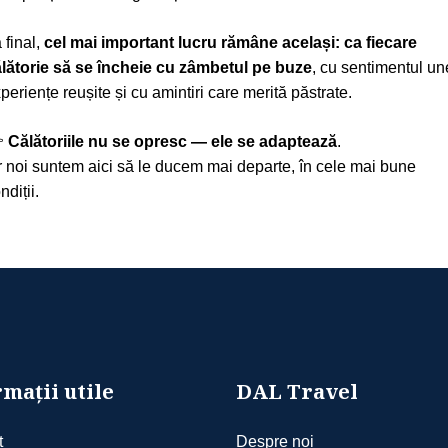
 final,
cel mai important lucru rămâne același: ca fiecare
lătorie să se încheie cu zâmbetul pe buze
, cu sentimentul un
periențe reușite și cu amintiri care merită păstrate.

Călătoriile nu se opresc — ele se adaptează
.
r noi suntem aici să le ducem mai departe, în cele mai bune
ndiții.
mații utile
DAL Travel
t
Despre noi