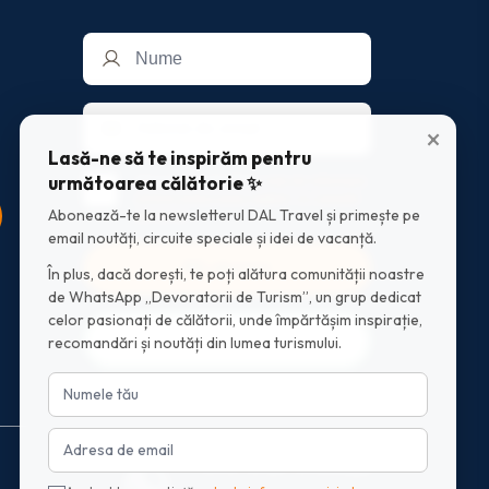
×
Lasă-ne să te inspirăm pentru
următoarea călătorie ✨
Am luat la cunostinta
nota de informare
privind prelucrarea datelor cu caracter
Abonează-te la newsletterul DAL Travel și primește pe
personal
email noutăți, circuite speciale și idei de vacanță.
Mă abonez
În plus, dacă dorești, te poți alătura comunității noastre
de WhatsApp „Devoratorii de Turism”, un grup dedicat
celor pasionați de călătorii, unde împărtășim inspirație,
Intră în grupul WhatsApp
recomandări și noutăți din lumea turismului.
Scrie-ne pe Whatsapp