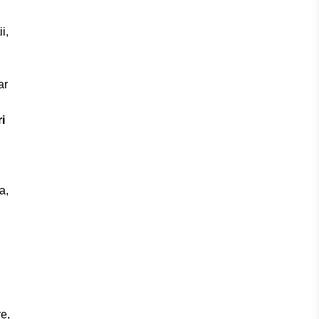
i,
ar
i
a,
e,