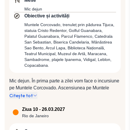
Mese
Mic dejun
Obiective și activități
Muntele Corcovado, trenuleț prin pădurea Tijuca,
statuia Cristo Redentor, Golful Guanabara,
Palatul Guanabara, Parcul Flamenco, Catedrala
San Sebastian, Biserica Candelaria, Mănăstirea
Sao Bento, Arcul Lapa, Biblioteca Națională,
Teatrul Municipal, Muzeul de Artă, Maracana,
Sambadrome, plajele Ipanema, Vidigal, Leblon,
Copacabana.
Mic dejun. În prima parte a zilei vom face o incursiune
pe Muntele Corcovado. Ascensiunea pe Muntele
Corcovado va începe printr-o plimbare cu un trenuleţ
Citește tot
special prin pădurea tropicală Tijuca, de-a lungul
lacului Rodrigo de Freitas, după care vom urca 220
Ziua 10 - 26.03.2027
trepte către simbolul incontestabil al oraşului,
Rio de Janeiro
renumita statuie a Mântuitorului Iisus Hristos.
Monumentul a fost recent selecţionat ca făcând parte