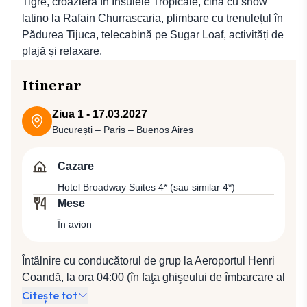
Tigre, croazieră în Insulele Tropicale, cină cu show
latino la Rafain Churrascaria, plimbare cu trenulețul în
Pădurea Tijuca, telecabină pe Sugar Loaf, activități de
plajă și relaxare.
Itinerar
Ziua 1 - 17.03.2027
București – Paris – Buenos Aires
Cazare
Hotel Broadway Suites 4* (sau similar 4*)
Mese
În avion
Întâlnire cu conducătorul de grup la Aeroportul Henri
Coandă, la ora 04:00 (în faţa ghişeului de îmbarcare al
companiei Air France). Plecare spre Paris cu
Citește tot