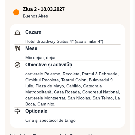
compania Air France, zbor AF 1089 (06:05 / 08:25), de
unde se va pleca cu zborul AF 412 (10:25 / 20:20)
Ziua 2 - 18.03.2027
spre Buenos Aires, capitala şi cel mai mare oraş din
Buenos Aires
Argentina, care este în acelaşi timp a doua cea mai
mare zonă metropolitană din America de Sud, după
Cazare
Sao Paulo, localizat pe malul vestic al estuarului Rio
Hotel Broadway Suites 4* (sau similar 4*)
de la Plata, pe coasta de sud-est a continentului sud-
Mese
american. Transfer şi cazare la Hotel Broadway Suites
Mic dejun, dejun
4* (sau similar 4*).
Obiective și activități
cartierele Palermo, Recoleta, Parcul 3 Februarie,
Cimitirul Recoleta, Teatrul Colon, Bulevardul 9
Iulie, Plaza de Mayo, Cabildo, Catedrala
Metropolitană, Casa Rosada, Congresul Național,
cartierele Montserrat, San Nicolas, San Telmo, La
Boca, Caminito.
Optionale
Cină şi spectacol de tango