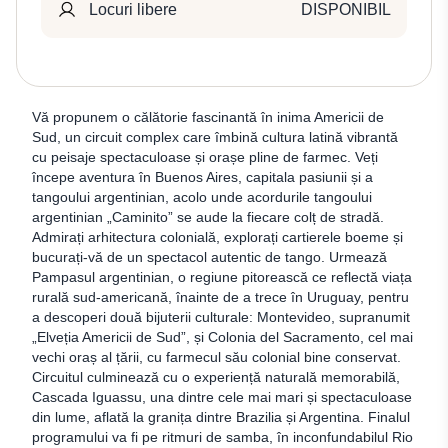
Locuri libere
DISPONIBIL
Vă propunem o călătorie fascinantă în inima Americii de
Sud, un circuit complex care îmbină cultura latină vibrantă
cu peisaje spectaculoase și orașe pline de farmec. Veți
începe aventura în Buenos Aires, capitala pasiunii și a
tangoului argentinian, acolo unde acordurile tangoului
argentinian „Caminito” se aude la fiecare colț de stradă.
Admirați arhitectura colonială, explorați cartierele boeme și
bucurați-vă de un spectacol autentic de tango. Urmează
Pampasul argentinian, o regiune pitorească ce reflectă viața
rurală sud-americană, înainte de a trece în Uruguay, pentru
a descoperi două bijuterii culturale: Montevideo, supranumit
„Elveția Americii de Sud”, și Colonia del Sacramento, cel mai
vechi oraș al țării, cu farmecul său colonial bine conservat.
Circuitul culminează cu o experiență naturală memorabilă,
Cascada Iguassu, una dintre cele mai mari și spectaculoase
din lume, aflată la granița dintre Brazilia și Argentina. Finalul
programului va fi pe ritmuri de samba, în inconfundabilul Rio