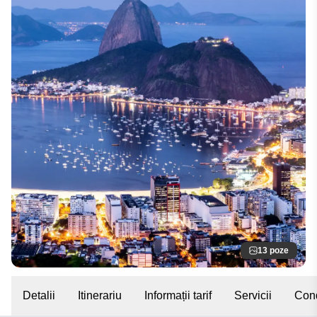
13 poze
Detalii
Itinerariu
Informații tarif
Servicii
Cond