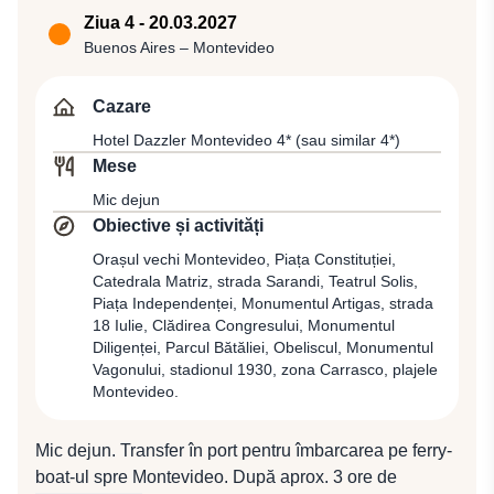
„Casa Rosada”, Sediul Congresului Naţional, o
adevărat festival Gaucho. La petrecerea de bun venit
Ziua 4 - 20.03.2027
clădire spectaculoasă cu o suprafaţă de 9.000 m2,
veți fi serviţi cu „empanadas” şi vin argentinian, iar mai
Buenos Aires – Montevideo
realizată de către arhitectul Victor Meano. Dejun la un
târziu cu un barbeque delicios, preparat în stil
restaurant local. Vom vizita în continuare cartierele
argentinian. Veți fi martorii unui spectacol folcloric cu
Cazare
Montserrat, San Nicolas, San Telmo, cu clădiri albe cu
muzică şi dansuri, după care veți avea prilejul de a
Hotel Dazzler Montevideo 4* (sau similar 4*)
balcoane din fier forjat şi La Boca, cartier italian cu
admira aptitudinile de călăreţi ale „gauchos”.
Mese
faimoasa stradă care a dat numele celebrului tango
Întoarcere în Buenos Aires pentru cazare la Hotel
Caminito, inspirat din viaţa cartierului. Transfer pentru
Mic dejun
Broadway Suites 4* (sau similar 4*).
cazare la Hotel Broadway Suites 4* (sau similar 4*).
Obiective și activități
Seara, opţional, cină cu spectacol de tango
Orașul vechi Montevideo, Piața Constituției,
argentinian la un restaurant local.
Catedrala Matriz, strada Sarandi, Teatrul Solis,
Piața Independenței, Monumentul Artigas, strada
18 Iulie, Clădirea Congresului, Monumentul
Diligenței, Parcul Bătăliei, Obeliscul, Monumentul
Vagonului, stadionul 1930, zona Carrasco, plajele
Montevideo.
Mic dejun. Transfer în port pentru îmbarcarea pe ferry-
boat-ul spre Montevideo. După aprox. 3 ore de