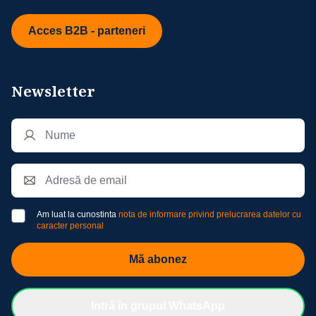
Acces B2B - parteneri
Newsletter
Am luat la cunostinta
nota de informare privind prelucrarea datelor cu
caracter personal
Mă abonez
Intră în grupul WhatsApp