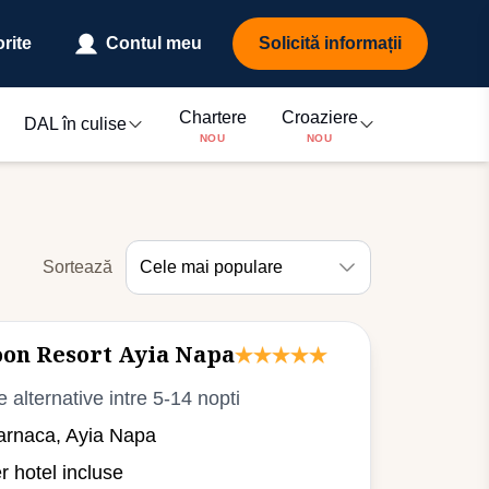
rite
Contul meu
Solicită informații
Chartere
Croaziere
DAL în culise
NOU
NOU
Sortează
Cele mai populare
on Resort Ayia Napa
e alternative intre 5-14 nopti
arnaca, Ayia Napa
er hotel incluse