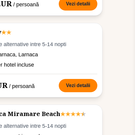
 EUR
Vezi detalii
/ persoană
y
e alternative intre 5-14 nopti
arnaca, Larnaca
er hotel incluse
UR
Vezi detalii
/ persoană
ica Miramare Beach
e alternative intre 5-14 nopti