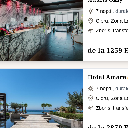
7 nopti
, durat
Cipru, Zona L
Zbor și transf
de la 1259
Hotel Amara
7 nopti
, durat
Cipru, Zona L
Zbor și transf
de la 2879