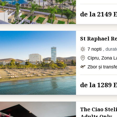
de la 2149
St Raphael R
7 nopti
, durat
Cipru, Zona L
Zbor și transf
de la 1289
The Ciao Stel
Adults Only