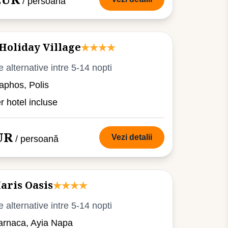
/ persoană
oliday Village
e alternative intre 5-14 nopti
aphos, Polis
er hotel incluse
UR
Vezi detalii
/ persoană
aris Oasis
e alternative intre 5-14 nopti
arnaca, Ayia Napa