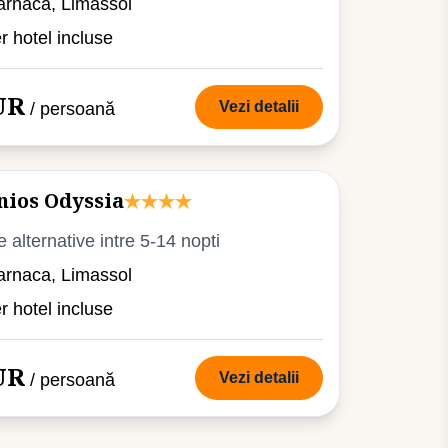
arnaca, Limassol
er hotel incluse
UR
Vezi detalii
/ persoană
nios Odyssia
e alternative intre 5-14 nopti
arnaca, Limassol
er hotel incluse
UR
Vezi detalii
/ persoană