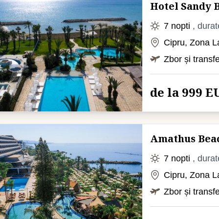
Hotel Sandy 
7 nopti
, durat
Cipru, Zona L
Zbor și transf
de la 999 E
Amathus Beac
7 nopti
, durat
Cipru, Zona L
Zbor și transf