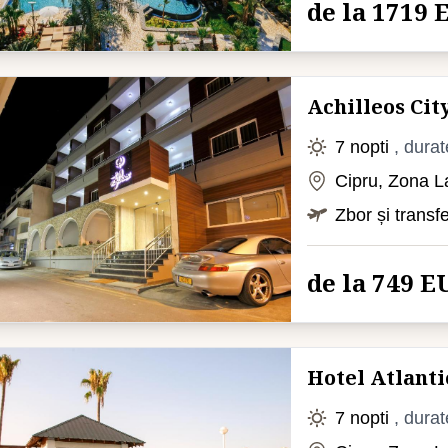
de la 1719
Achilleos Cit
7 nopti
, durat
Cipru, Zona L
Zbor și transf
de la 749 E
Hotel Atlant
7 nopti
, durat