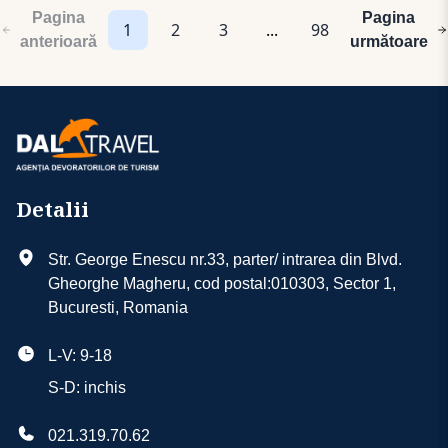
Pagina
Pagina
1
2
3
...
98
anterioară
următoare
Detalii
Str. George Enescu nr.33, parter/ intrarea din Blvd.
Gheorghe Magheru, cod postal:010303, Sector 1,
Bucuresti, Romania
L-V: 9-18
S-D: inchis
021.319.70.62