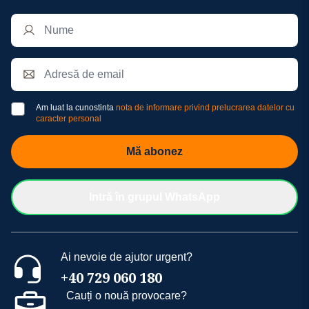
Am luat la cunostinta
nota de informare privind prelucrarea datelor cu
caracter personal
Mă abonez
Intră în grupul WhatsApp
Ai nevoie de ajutor urgent?
+40 729 060 180
Cauți o nouă provocare?