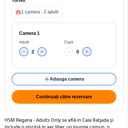
Turisti
1 camera - 2 adulti
Camera 1
Adulti
Copii
2
0
Adauga camera
Continuați către rezervare
HSM Regana - Adults Only se află in Cala Ratjada și
include o piscină in aer liber, un lounge comun, o