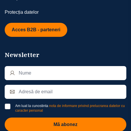
Protecția datelor
Acces B2B - parteneri
Newsletter
Am luat la cunostinta
nota de informare privind prelucrarea datelor cu
caracter personal
Mă abonez