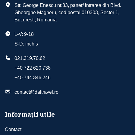
Cazare 6/7/14 nopti
Camera dubla
Str. George Enescu nr.33, parter/ intrarea din Blvd.
Asistenta turistica in limba romana
Gheorghe Magheru, cod postal:010303, Sector 1,
Camera dubla cu vedere la mare (balcon sau
Bucuresti, Romania
terasa)
Eventual și alte tipuri de cameră în funcție de
L-V: 9-18
disponibilitatea la data aleasă
S-D: inchis
Tipuri de masa
021.319.70.62
Demipensiune
+40 722 620 738
+40 744 346 246
contact@daltravel.ro
Informații utile
Contact