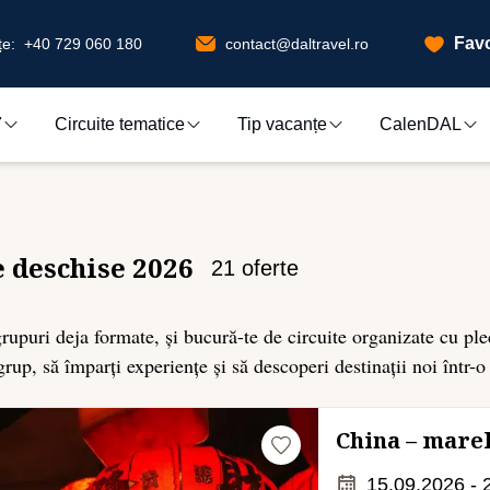
Favo
e:
+40 729 060 180
contact@daltravel.ro
7
Circuite tematice
Tip vacanțe
CalenDAL
e deschise 2026
21
oferte
 grupuri deja formate, și bucură-te de circuite organizate cu ple
 grup, să împarți experiențe și să descoperi destinații noi într-
China – marel
15.09.2026 - 