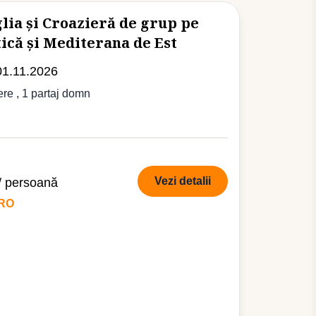
glia și Croazieră de grup pe
ică și Mediterana de Est
01.11.2026
ere
, 1 partaj domn
Vezi detalii
/ persoană
URO