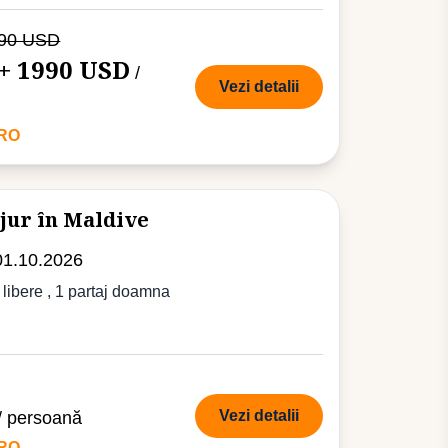
990 USD
+ 1990 USD
/
Vezi detalii
URO
ejur în Maldive
01.10.2026
 libere
, 1 partaj doamna
Vezi detalii
/ persoană
URO