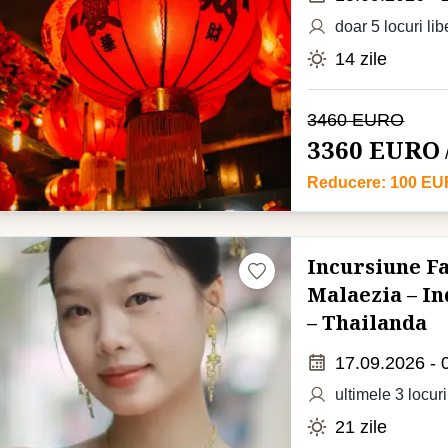
doar 5 locuri lib
14 zile
3460 EURO
3360 EURO
Reducere: 100 E
Incursiune Fa
Malaezia – I
– Thailanda
17.09.2026 - 
ultimele 3 locuri
21 zile