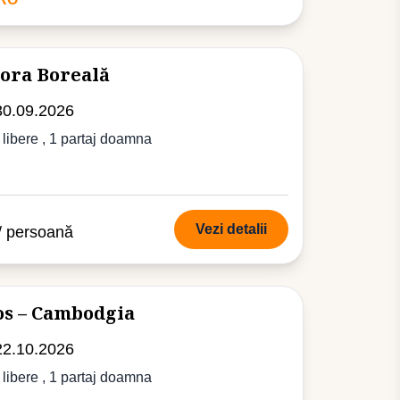
ora Boreală
30.09.2026
 libere
, 1 partaj doamna
Vezi detalii
/ persoană
os – Cambodgia
22.10.2026
 libere
, 1 partaj doamna