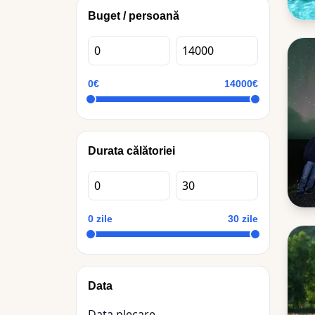
Buget / persoană
0€
14000€
Durata călătoriei
0 zile
30 zile
Data
Data plecare