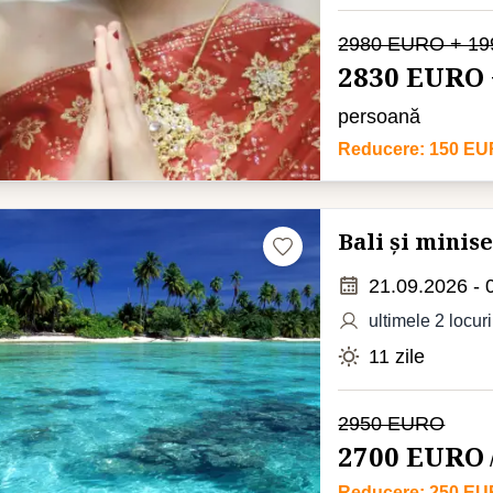
2980 EURO + 1
2830 EURO 
persoană
Reducere: 150 E
Bali și minis
21.09.2026 - 
ultimele 2 locuri
11 zile
2950 EURO
2700 EURO
Reducere: 250 E