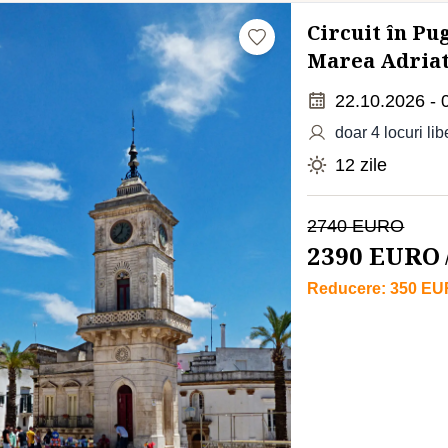
Circuit în Pu
Marea Adriat
22.10.2026 - 
doar 4 locuri lib
12 zile
2740 EURO
2390 EURO
Reducere: 350 E