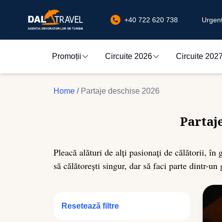
+40 722 620 738
Urgenț
Promoții
Circuite 2026
Circuite 202
Home
/
Partaje deschise 2026
Partaj
Pleacă alături de alți pasionați de călătorii, în
să călătorești singur, dar să faci parte dintr-un
Resetează filtre