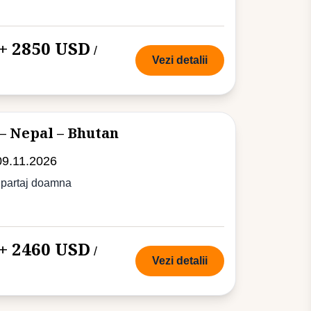
+ 2850 USD
/
Vezi detalii
 – Nepal – Bhutan
09.11.2026
 partaj doamna
+ 2460 USD
/
Vezi detalii