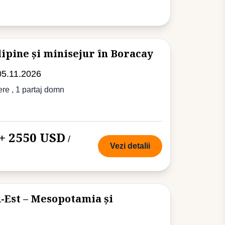
lipine și minisejur în Boracay
05.11.2026
ere
, 1 partaj domn
+ 2550 USD
/
Vezi detalii
-Est – Mesopotamia și