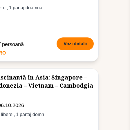
ere
, 1 partaj doamna
Vezi detalii
/ persoană
URO
scinantă în Asia: Singapore –
ndonezia – Vietnam – Cambodgia
06.10.2026
 libere
, 1 partaj domn