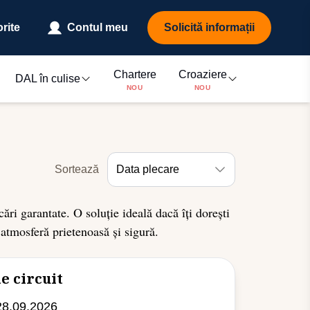
rite
Contul meu
Solicită informații
Chartere
Croaziere
DAL în culise
NOU
NOU
Sortează
Data plecare
cări garantate. O soluție ideală dacă îți dorești
o atmosferă prietenoasă și sigură.
e circuit
28.09.2026