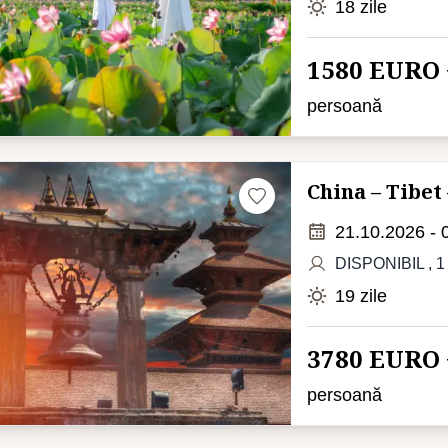
18 zile
1580 EURO 
persoană
China – Tibet
21.10.2026 - 
DISPONIBIL
, 1
19 zile
3780 EURO 
persoană