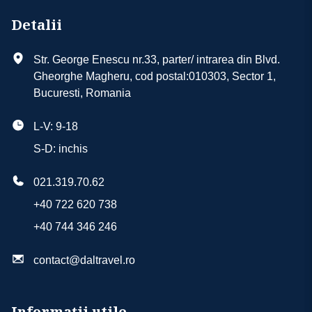
Detalii
Str. George Enescu nr.33, parter/ intrarea din Blvd.
Gheorghe Magheru, cod postal:010303, Sector 1,
Bucuresti, Romania
L-V: 9-18
S-D: inchis
021.319.70.62
+40 722 620 738
+40 744 346 246
contact@daltravel.ro
Informații utile