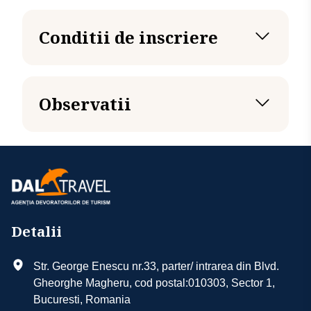
Tariful include
Tariful nu include
Conditii de inscriere
Acte necesare
Observatii
Detalii
Str. George Enescu nr.33, parter/ intrarea din Blvd.
Gheorghe Magheru, cod postal:010303, Sector 1,
Bucuresti, Romania