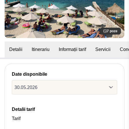
7 poze
Detalii
Itinerariu
Informații tarif
Servicii
Cond
Date disponibile
Detalii tarif
Tarif