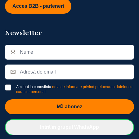
Acces B2B - parteneri
Newsletter
Am luat la cunostinta
nota de informare privind prelucrarea datelor cu
caracter personal
Mă abonez
Intră în grupul WhatsApp