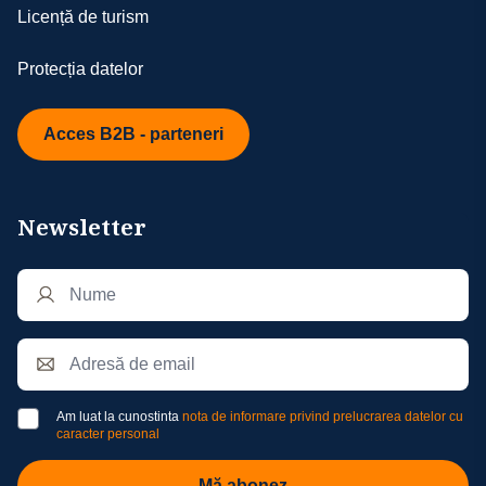
Licență de turism
Protecția datelor
Acces B2B - parteneri
Newsletter
Am luat la cunostinta
nota de informare privind prelucrarea datelor cu
caracter personal
Mă abonez