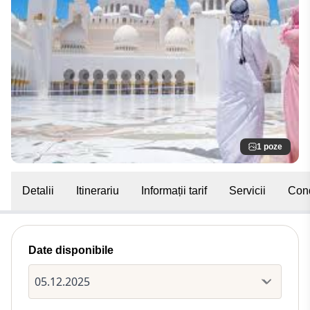
1 poze
Detalii
Itinerariu
Informații tarif
Servicii
Cond
Date disponibile