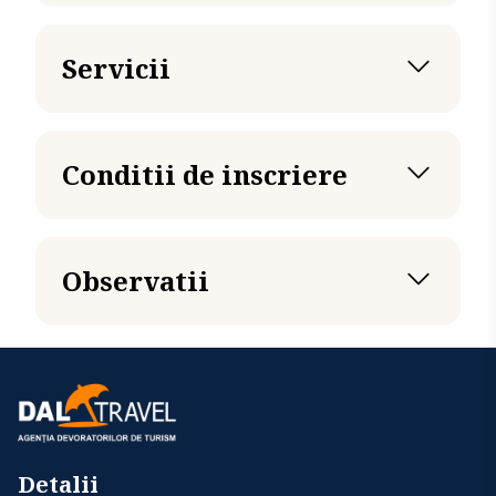
Servicii
Tariful include
Tariful nu include
Conditii de inscriere
Acte necesare
Observatii
Detalii