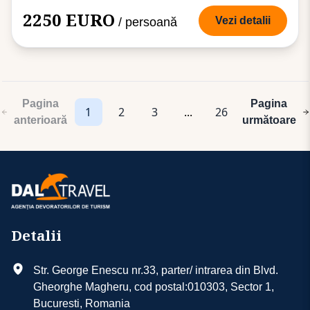
2250 EURO
Vezi detalii
/ persoană
Pagina
Pagina
1
2
3
...
26
anterioară
următoare
Detalii
Str. George Enescu nr.33, parter/ intrarea din Blvd.
Gheorghe Magheru, cod postal:010303, Sector 1,
Bucuresti, Romania