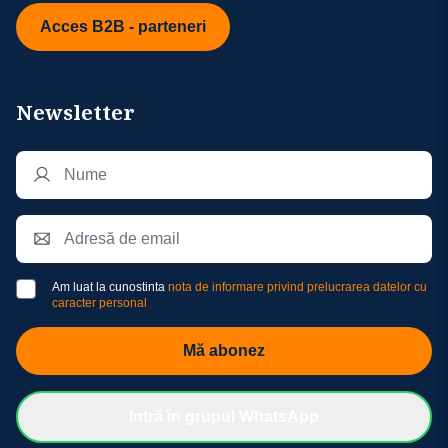
Acces B2B - parteneri
Newsletter
Am luat la cunostinta
nota de informare privind prelucrarea datelor cu
caracter personal
Mă abonez
Intră în grupul WhatsApp