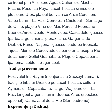
cu trenul prin Anzi spre Aguas Calientes, Machu
Picchu, Pasul La Raya, Lacul Titicaca și insulele
plutitoare Uros, platoul bolivian cu Anzii Cordilieri,
Valea Lunii – La Paz, Cerro San Cristobal – Santiago
de Chile, plajele Vina del Mar, Parcul 3 Februarie –
Buenos Aires, Dealul Montevideo, Cascadele Iguassu
(partea argentiniană și braziliană, Garganta do
Diablo), Parcul Național Iguassu, pădurea tropicală
Tijuca, Muntele Corcovado cu panorama asupra Rio
de Janeiro, Golful Guanabara, Plajele Copacabana,
Ipanema, Leblon, Sugar Loaf.
Tradiţii şi evenimente
Festivalul Inti Raymi (menționat la Sacsayhuaman),
tradițiile tribului Uros de pe Lacul Titicaca, cultura
Aymaras – Copacabana, Târgul Vrăjitoarelor – La
Paz, tangoul argentinian în Buenos Aires (spectacol
opțional), Carnavalul de la Rio (Sambadrome).
Experienţe şi Distracţii