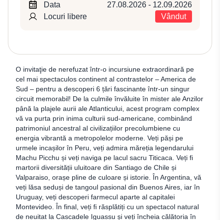
Data
27.08.2026 - 12.09.2026
Locuri libere
Vândut
O invitaţie de nerefuzat într-o incursiune extraordinară pe
cel mai spectaculos continent al contrastelor – America de
Sud – pentru a descoperi 6 țări fascinante într-un singur
circuit memorabil! De la culmile învăluite în mister ale Anzilor
până la plajele aurii ale Atlanticului, acest program complex
vă va purta prin inima culturii sud-americane, combinând
patrimoniul ancestral al civilizațiilor precolumbiene cu
energia vibrantă a metropolelor moderne. Veți păși pe
urmele incașilor în Peru, veți admira măreția legendarului
Machu Picchu și veți naviga pe lacul sacru Titicaca. Veți fi
martorii diversității uluitoare din Santiago de Chile și
Valparaiso, orașe pline de culoare și istorie. În Argentina, vă
veți lăsa seduși de tangoul pasional din Buenos Aires, iar în
Uruguay, veți descoperi farmecul aparte al capitalei
Montevideo. În final, veți fi răsplătiți cu un spectacol natural
de neuitat la Cascadele Iguassu și veți încheia călătoria în