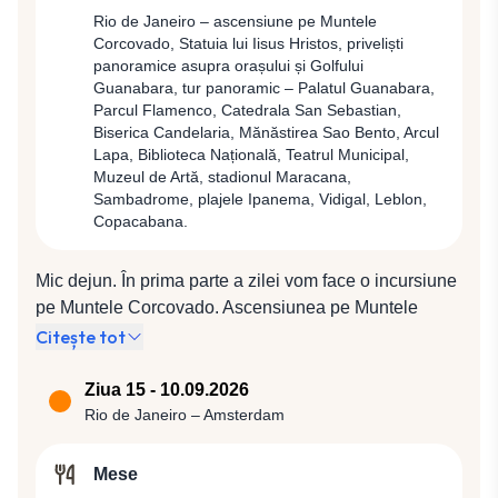
4*).
deplasa la aeroport pentru zborul spre Rio de Janeiro.
Rio de Janeiro – ascensiune pe Muntele
Corcovado, Statuia lui Iisus Hristos, priveliști
Transfer pentru cazare la Hotel Windsor Leme 4* (sau
panoramice asupra orașului și Golfului
similar 4*).
Guanabara, tur panoramic – Palatul Guanabara,
Parcul Flamenco, Catedrala San Sebastian,
Biserica Candelaria, Mănăstirea Sao Bento, Arcul
Lapa, Biblioteca Națională, Teatrul Municipal,
Muzeul de Artă, stadionul Maracana,
Sambadrome, plajele Ipanema, Vidigal, Leblon,
Copacabana.
Mic dejun. În prima parte a zilei vom face o incursiune
pe Muntele Corcovado. Ascensiunea pe Muntele
Corcovado va începe printr-o plimbare cu un trenuleţ
Citește tot
special prin pădurea tropicală Tijuca, de-a lungul
lacului Rodrigo de Freitas, după care vom urca 220
Ziua 15 - 10.09.2026
trepte către simbolul incontestabil al oraşului,
Rio de Janeiro – Amsterdam
renumita statuie a Mântuitorului Iisus Hristos.
Monumentul a fost recent selecţionat ca făcând parte
Mese
din cele „7 minuni ale lumii moderne”. Statuia este cea