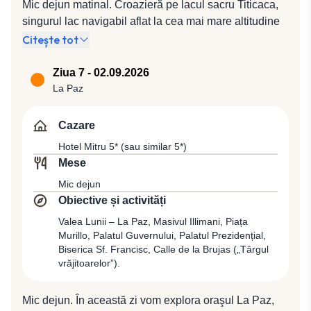
Mic dejun matinal. Croazieră pe lacul sacru Titicaca,
singurul lac navigabil aflat la cea mai mare altitudine
din lume, pentru a admira insulele plutitoare populate
Citește tot
de tribul Uros Indians. Aceste străvechi aşezări ale
locuitorilor lacului, cunoscuţi şi sub denumirea de
Ziua 7 - 02.09.2026
„tribul apei”, sunt în realitate insule artificiale,
La Paz
construite dintr-o specie de trestie numită „totora”, din
care aceştia îşi confecţionează atât casele, cât şi
Cazare
bărcile. După ce vom părăsi legendarul lac, ne vom
Hotel Mitru 5* (sau similar 5*)
îndrepta către frontiera cu Bolivia şi, după îndeplinirea
Mese
formalităţilor de trecere a frontierei dintre Peru şi
Mic dejun
Bolivia, ne vom continua traseul prin nemărginitele
Obiective și activități
întinderi ale platoului bolivian străjuit de vârfurile
maiestuoase ale Anzilor Cordilieri. Vom pleca în
Valea Lunii – La Paz, Masivul Illimani, Piața
Murillo, Palatul Guvernului, Palatul Prezidențial,
continuarea zilei spre Copacabana, localitatea de la
Biserica Sf. Francisc, Calle de la Brujas („Târgul
care a fost „împrumutat” numele celei mai renumite
vrăjitoarelor”).
plaje din Rio de Janeiro, care în afara faptului că se
află situată într-o frumoasă zonă geografică este şi un
Mic dejun. În această zi vom explora oraşul La Paz,
important centru de pelerinaj religios, unde se