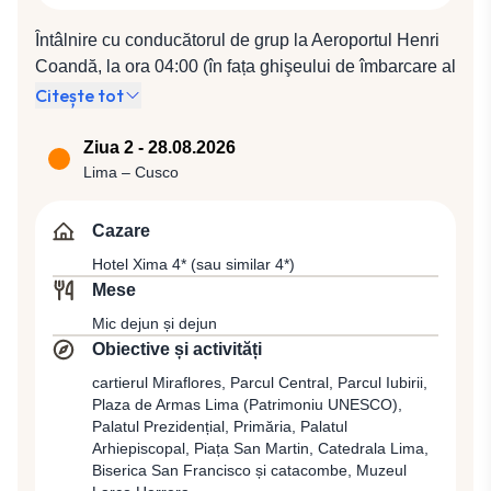
Întâlnire cu conducătorul de grup la Aeroportul Henri
Coandă, la ora 04:00 (în fața ghişeului de îmbarcare al
companiei Air France). Plecare spre Paris cu
Citește tot
compania Air France, zbor AF 1089 (06:00 / 08:20), de
unde se va pleca cu zborul AF 500 (10:35 / 16:05)
Ziua 2 - 28.08.2026
spre Lima, capitala şi cel mai mare oraş din Peru,
Lima – Cusco
important centru comercial, financiar, industrial şi
cultural al ţării care se întinde pe malurile râurilor
Cazare
Lurin, Chillon şi Ramac, în partea de vest a ţării,
Hotel Xima 4* (sau similar 4*)
aproape de portul Xallao de la Oceanul Pacific.
Mese
Transfer şi cazare la Hotel Crowne Plaza Miraflores 4*
Mic dejun și dejun
(sau similar 4*).
Obiective și activități
cartierul Miraflores, Parcul Central, Parcul Iubirii,
Plaza de Armas Lima (Patrimoniu UNESCO),
Palatul Prezidențial, Primăria, Palatul
Arhiepiscopal, Piața San Martin, Catedrala Lima,
Biserica San Francisco și catacombe, Muzeul