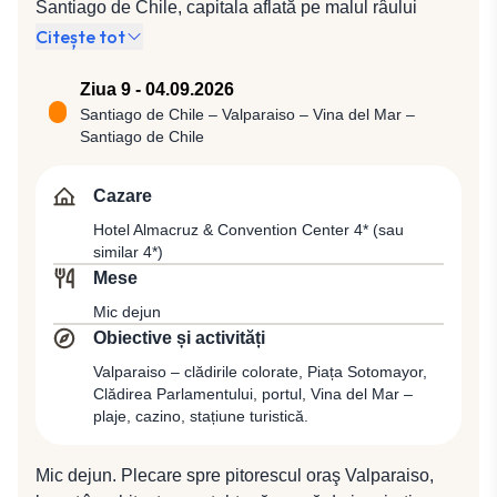
Santiago de Chile, capitala aflată pe malul râului
Cazare la Hotel Mitru 5* (sau similar 5*).
Mapocho, la poalele vulcanului Tupungato, înalt de
Citește tot
6.570 m, oraş care păstrează amintirea imperiului
colonial spaniol, fapt evident mai ales în centrul
Ziua 9 - 04.09.2026
istoric. După sosire ne vom întâlni cu ghidul local
Santiago de Chile – Valparaiso – Vina del Mar –
Santiago de Chile
alături de care vom porni într-un tur panoramic de oraș
care va include Palatul Prezidenţial, Piaţa Armelor cu
Catedrala şi vechea clădire a Poştei, Muzeul Naţional
Cazare
de Istorie şi Casa Colonial, fosta reşedinţă a
Hotel Almacruz & Convention Center 4* (sau
guvernatorului în perioada colonială. Vom trece pe
similar 4*)
lângă dealul Cerro San Cristobal, aflat în Parcul
Mese
Metropolitano şi vom continua deplasarea către una
Mic dejun
dintre cele mai exclusiviste zone ale capitalei,
Obiective și activități
Providencia, unde vom găsi o mulţime de magazine şi
Valparaiso – clădirile colorate, Piața Sotomayor,
restaurante. Transfer pentru cazare la Hotel Almacruz
Clădirea Parlamentului, portul, Vina del Mar –
& Convention Center 4* (sau similar 4*).
plaje, cazino, stațiune turistică.
Mic dejun. Plecare spre pitorescul oraş Valparaiso,