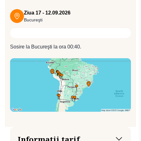
la Rio şi renumitele plaje Ipanema, Vidigal, Leblon şi
00:40).
14:25).
Copacabana. Cazare la Hotel Windsor Leme 4* (sau
Ziua 17 - 12.09.2026
similar 4*).
Bucureşti
Sosire la Bucureşti la ora 00:40.
Informatii tarif