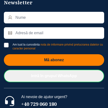
Newsletter
Am luat la cunostinta
nota de informare privind prelucrarea datelor cu
caracter personal
Mă abonez
Intră în grupul WhatsApp
Ai nevoie de ajutor urgent?
+40 729 060 180