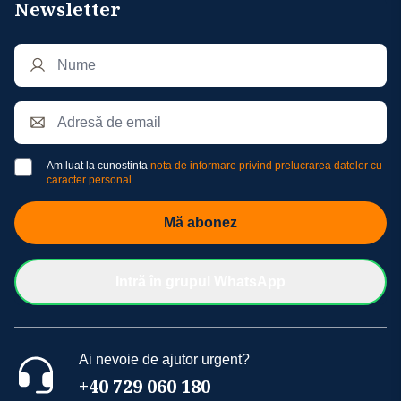
Newsletter
Am luat la cunostinta
nota de informare privind prelucrarea datelor cu
caracter personal
Mă abonez
Intră în grupul WhatsApp
Ai nevoie de ajutor urgent?
+40 729 060 180