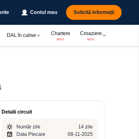
rite
Contul meu
Solicită informații
Chartere
Croaziere
DAL în culise
NOU
NOU
ă
Detalii circuit
Număr zile
14 zile
Data Plecare
08-11-2025