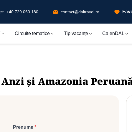
Favo
e:
+40 729 060 180
contact@daltravel.ro
7
Circuite tematice
Tip vacanțe
CalenDAL
la Anzi și Amazonia Peruan
Prenume
*