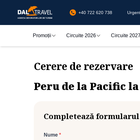
+40 722 620 738
Urgenț
Promoții
Circuite 2026
Circuite 202
Cerere de rezervare
Peru de la Pacific 
Completează formularul
Nume
*