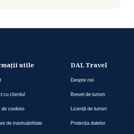
mații utile
DAL Travel
t
Despre noi
t cu clientul
Brevet de turism
a de cookies
Licență de turism
re de insolvabilitate
Protecția datelor