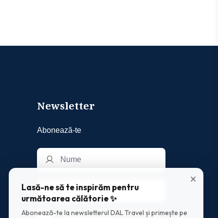
Newsletter
Abonează-te
×
Lasă-ne să te inspirăm pentru
următoarea călătorie ✨
Abonează-te la newsletterul DAL Travel și primește pe
Am luat la cunostinta
nota de informare