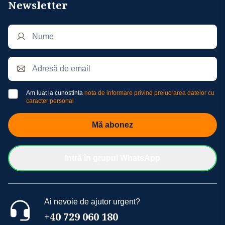
Newsletter
Am luat la cunostinta
nota de informare privind prelucrarea datelor cu
caracter personal
Mă abonez
Intră în grupul WhatsApp
Ai nevoie de ajutor urgent?
+40 729 060 180