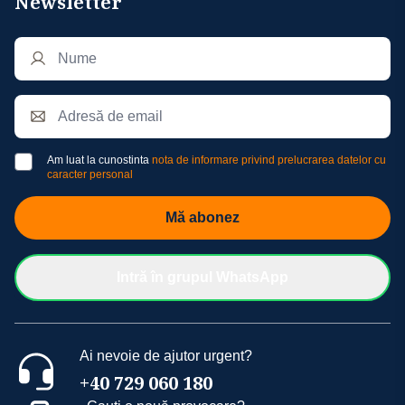
Newsletter
Am luat la cunostinta
nota de informare privind prelucrarea datelor cu
caracter personal
Mă abonez
Intră în grupul WhatsApp
Ai nevoie de ajutor urgent?
+40 729 060 180