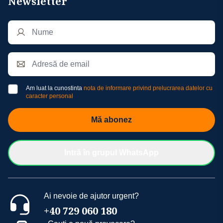
Newsletter
Am luat la cunostinta
nota de informare privind prelucrarea datelor cu
caracter personal
Mă abonez
Intră în grupul WhatsApp
Ai nevoie de ajutor urgent?
+40 729 060 180